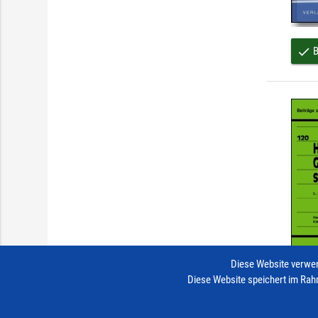
B
done
Diese Website verwen
Diese Website speichert im Rah
B
done