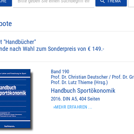
search
CHE
THEMA
bote
t "Handbücher"
nde nach Wahl zum Sonderpreis von € 149.-
Band 190
Prof. Dr. Christian Deutscher / Prof. Dr.
Prof. Dr. Lutz Thieme (Hrsg.)
Handbuch Sportökonomik
2016. DIN A5, 404 Seiten
»MEHR ERFAHREN ...