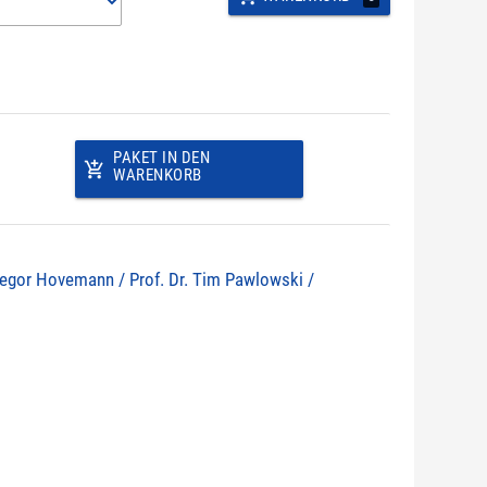
PAKET IN DEN
add_shopping_cart
WARENKORB
 Gregor Hovemann / Prof. Dr. Tim Pawlowski /