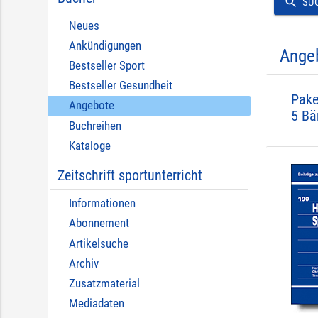
search
SU
Neues
Ankündigungen
Ange
Bestseller Sport
Bestseller Gesundheit
Pake
Angebote
5 Bä
Buchreihen
Kataloge
Zeitschrift sportunterricht
Informationen
Abonnement
Artikelsuche
Archiv
Zusatzmaterial
Mediadaten