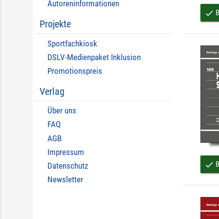
Autoreninformationen
B
done
Projekte
Sportfachkiosk
DSLV-Medienpaket Inklusion
Promotionspreis
Verlag
Über uns
FAQ
AGB
Impressum
B
done
Datenschutz
Newsletter