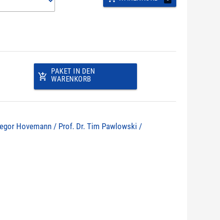
PAKET IN DEN
add_shopping_cart
WARENKORB
 Gregor Hovemann / Prof. Dr. Tim Pawlowski /