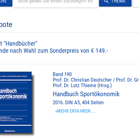
search
CHE
THEMA
bote
t "Handbücher"
nde nach Wahl zum Sonderpreis von € 149.-
Band 190
Prof. Dr. Christian Deutscher / Prof. Dr.
Prof. Dr. Lutz Thieme (Hrsg.)
Handbuch Sportökonomik
2016. DIN A5, 404 Seiten
»MEHR ERFAHREN ...