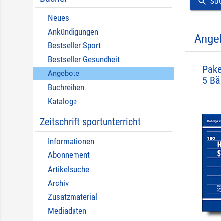
search
SU
Neues
Ankündigungen
Ange
Bestseller Sport
Bestseller Gesundheit
Pake
Angebote
5 Bä
Buchreihen
Kataloge
Zeitschrift sportunterricht
Informationen
Abonnement
Artikelsuche
Archiv
Zusatzmaterial
Mediadaten