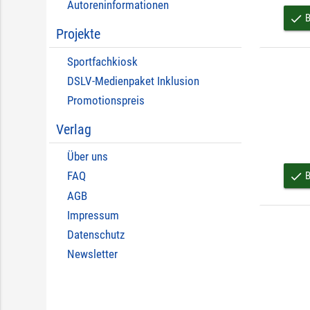
Autoreninformationen
B
done
Projekte
Sportfachkiosk
DSLV-Medienpaket Inklusion
Promotionspreis
Verlag
Über uns
B
done
FAQ
AGB
Impressum
Datenschutz
Newsletter