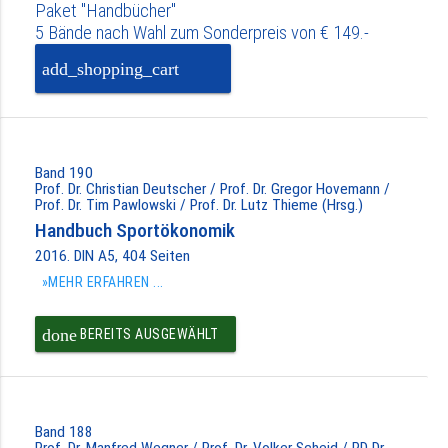
Paket "Handbücher"
5 Bände nach Wahl zum Sonderpreis von € 149.-
add_shopping_cart
PAKET IN DEN
WARENKORB
Band 190
Prof. Dr. Christian Deutscher / Prof. Dr. Gregor Hovemann /
Prof. Dr. Tim Pawlowski / Prof. Dr. Lutz Thieme (Hrsg.)
Handbuch Sportökonomik
2016. DIN A5, 404 Seiten
»MEHR ERFAHREN ...
done
BEREITS AUSGEWÄHLT
Band 188
Prof. Dr. Manfred Wegner / Prof. Dr. Volker Scheid / PD Dr.