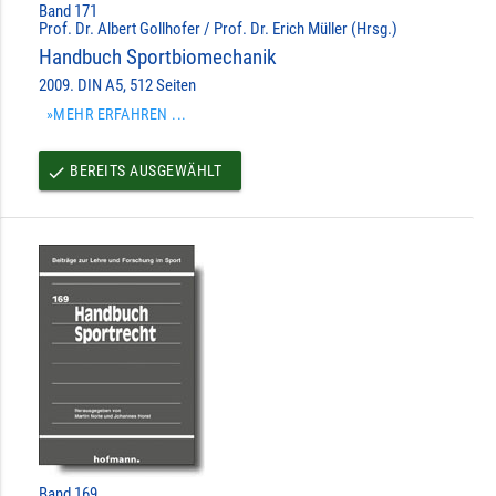
Band 171
Prof. Dr. Albert Gollhofer / Prof. Dr. Erich Müller (Hrsg.)
Handbuch Sportbiomechanik
2009. DIN A5, 512 Seiten
»MEHR ERFAHREN ...
BEREITS AUSGEWÄHLT
done
Band 169