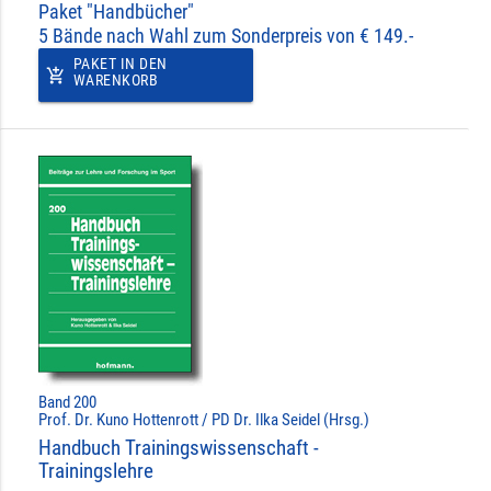
Paket "Handbücher"
5 Bände nach Wahl zum Sonderpreis von € 149.-
PAKET IN DEN
add_shopping_cart
WARENKORB
Band 200
Prof. Dr. Kuno Hottenrott / PD Dr. Ilka Seidel (Hrsg.)
Handbuch Trainingswissenschaft -
Trainingslehre