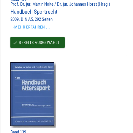
Prof. Dr. jur. Martin Nolte / Dr. jur. Johannes Horst (Hrsg.)
Handbuch Sportrecht
2009. DIN A5, 292 Seiten
»MEHR ERFAHREN ...
BEREITS AUSGEWÄHLT
done
Band 139