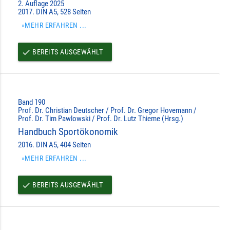
2. Auflage 2025
2017. DIN A5, 528 Seiten
»MEHR ERFAHREN ...
BEREITS AUSGEWÄHLT
done
Band 190
Prof. Dr. Christian Deutscher / Prof. Dr. Gregor Hovemann /
Prof. Dr. Tim Pawlowski / Prof. Dr. Lutz Thieme (Hrsg.)
Handbuch Sportökonomik
2016. DIN A5, 404 Seiten
»MEHR ERFAHREN ...
BEREITS AUSGEWÄHLT
done