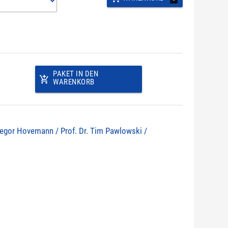
PAKET IN DEN
add_shopping_cart
WARENKORB
 Gregor Hovemann / Prof. Dr. Tim Pawlowski /