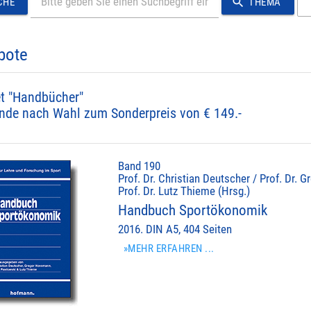
search
CHE
THEMA
bote
t "Handbücher"
nde nach Wahl zum Sonderpreis von € 149.-
Band 190
Prof. Dr. Christian Deutscher / Prof. Dr.
Prof. Dr. Lutz Thieme (Hrsg.)
Handbuch Sportökonomik
2016. DIN A5, 404 Seiten
»MEHR ERFAHREN ...