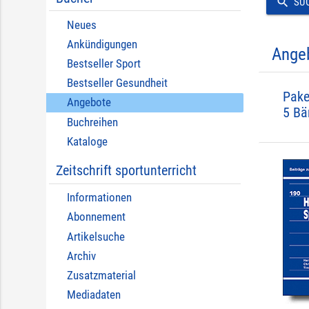
search
SU
Neues
Ankündigungen
Ange
Bestseller Sport
Bestseller Gesundheit
Pake
Angebote
5 Bä
Buchreihen
Kataloge
Zeitschrift sportunterricht
Informationen
Abonnement
Artikelsuche
Archiv
Zusatzmaterial
Mediadaten