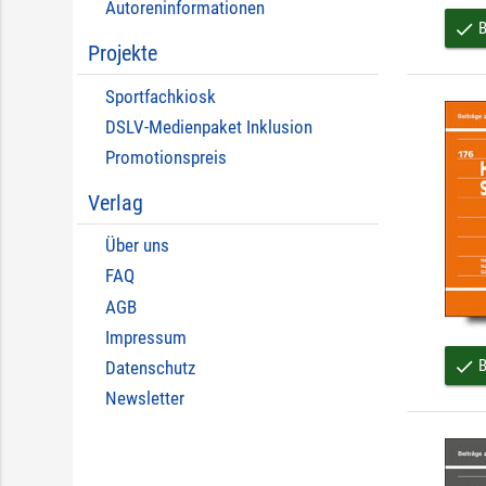
Autoreninformationen
B
done
Projekte
Sportfachkiosk
DSLV-Medienpaket Inklusion
Promotionspreis
Verlag
Über uns
FAQ
AGB
Impressum
B
done
Datenschutz
Newsletter