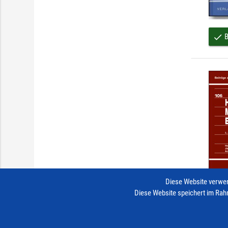
B
done
Diese Website verwen
Diese Website speichert im Rah
B
done
Impressum
Vertrag widerrufen