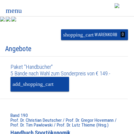
menu
shopping_cart
0
WARENKORB
Angebote
Paket "Handbücher"
5 Bände nach Wahl zum Sonderpreis von € 149.-
add_shopping_cart
PAKET IN DEN
WARENKORB
Band 190
Prof. Dr. Christian Deutscher / Prof. Dr. Gregor Hovemann /
Prof. Dr. Tim Pawlowski / Prof. Dr. Lutz Thieme (Hrsg.)
Handbuch Sportökonomik