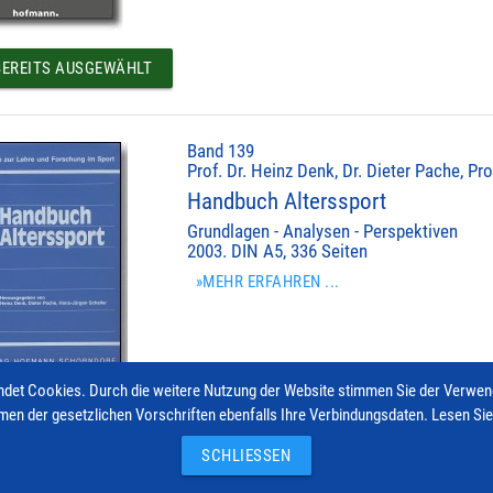
EREITS AUSGEWÄHLT
Band 139
Prof. Dr. Heinz Denk, Dr. Dieter Pache, Pr
Handbuch Alterssport
Grundlagen - Analysen - Perspektiven
2003. DIN A5, 336 Seiten
»MEHR ERFAHREN ...
det Cookies. Durch die weitere Nutzung der Website stimmen Sie der Verwe
men der gesetzlichen Vorschriften ebenfalls Ihre Verbindungsdaten. Lesen Si
EREITS AUSGEWÄHLT
SCHLIESSEN
© 2026 Hofmann-Verlag