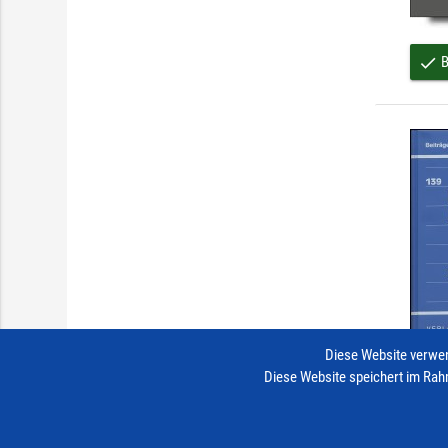
B
done
Diese Website verwen
Diese Website speichert im Rah
B
done
Impressum
Vertrag widerrufen