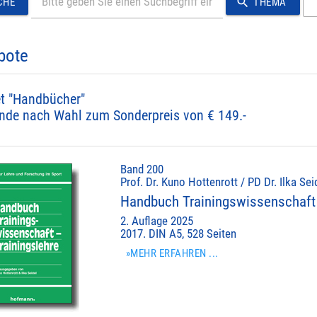
search
CHE
THEMA
bote
t "Handbücher"
nde nach Wahl zum Sonderpreis von € 149.-
Band 200
Prof. Dr. Kuno Hottenrott / PD Dr. Ilka Sei
Handbuch Trainingswissenschaft 
2. Auflage 2025
2017. DIN A5, 528 Seiten
»MEHR ERFAHREN ...