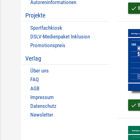
Autoreninformationen
B
done
Projekte
Sportfachkiosk
DSLV-Medienpaket Inklusion
Promotionspreis
Verlag
Über uns
FAQ
AGB
Impressum
B
done
Datenschutz
Newsletter