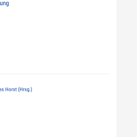
nung
nes Horst (Hrsg.)