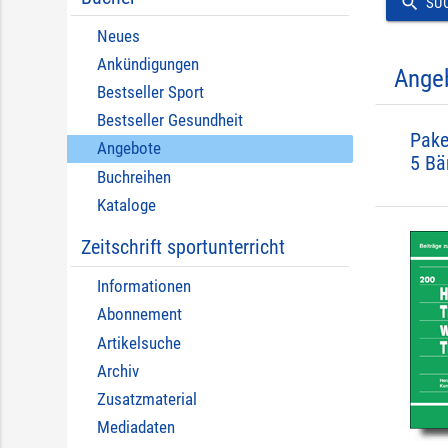
search
SU
Neues
Ankündigungen
Ange
Bestseller Sport
Bestseller Gesundheit
Pake
Angebote
5 Bä
Buchreihen
Kataloge
Zeitschrift sportunterricht
Informationen
Abonnement
Artikelsuche
Archiv
Zusatzmaterial
Mediadaten