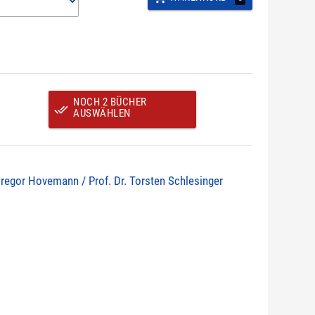
NOCH 2 BÜCHER
done_all
AUSWÄHLEN
Gregor Hovemann / Prof. Dr. Torsten Schlesinger