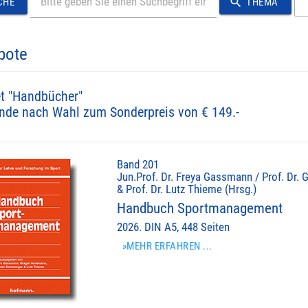
search
CHE
THEMA
bote
t "Handbücher"
nde nach Wahl zum Sonderpreis von € 149.-
Band 201
Jun.Prof. Dr. Freya Gassmann / Prof. Dr. 
& Prof. Dr. Lutz Thieme (Hrsg.)
Handbuch Sportmanagement
2026. DIN A5, 448 Seiten
»MEHR ERFAHREN ...