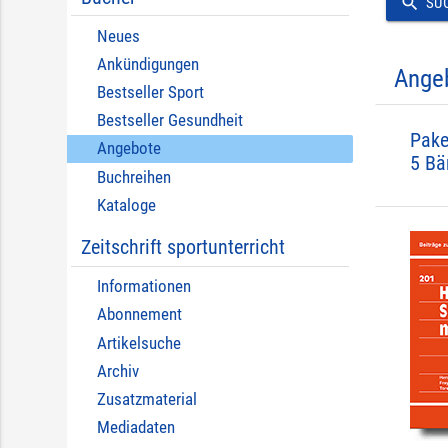
search
SU
Neues
Ankündigungen
Ange
Bestseller Sport
Bestseller Gesundheit
Pake
Angebote
5 Bä
Buchreihen
Kataloge
Zeitschrift sportunterricht
Informationen
Abonnement
Artikelsuche
Archiv
Zusatzmaterial
Mediadaten