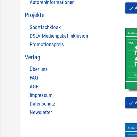
Autoreninformationen
A
done
Projekte
Sportfachkiosk
DSLV-Medienpaket Inklusion
Promotionspreis
Verlag
Über uns
FAQ
AGB
Impressum
A
done
Datenschutz
Newsletter