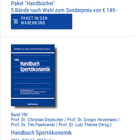
Paket "Handbücher"
5 Bände nach Wahl zum Sonderpreis von € 149.-
PAKET IN DEN
add_shopping_cart
WARENKORB
Band 190
Prof. Dr. Christian Deutscher / Prof. Dr. Gregor Hovemann /
Prof. Dr. Tim Pawlowski / Prof. Dr. Lutz Thieme (Hrsg.)
Handbuch Sportökonomik