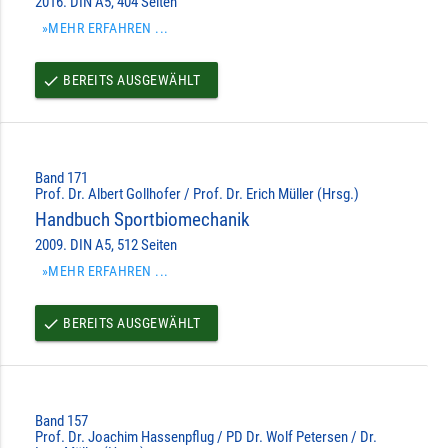
2016. DIN A5, 404 Seiten
»MEHR ERFAHREN ...
BEREITS AUSGEWÄHLT
done
Band 171
Prof. Dr. Albert Gollhofer / Prof. Dr. Erich Müller (Hrsg.)
Handbuch Sportbiomechanik
2009. DIN A5, 512 Seiten
»MEHR ERFAHREN ...
BEREITS AUSGEWÄHLT
done
Band 157
Prof. Dr. Joachim Hassenpflug / PD Dr. Wolf Petersen / Dr.