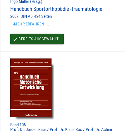
Ingo Müller (Hrsg.)
Handbuch Sportorthopädie -traumatologie
2007. DIN A5, 424 Seiten
»MEHR ERFAHREN ...
BEREITS AUSGEWÄHLT
done
Band 106
Prof. Dr. Jürgen Baur / Prof. Dr. Klaus Bös / Prof. Dr. Achim