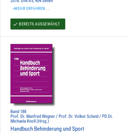
2016. DIN A5, 404 Seiten
»MEHR ERFAHREN ...
BEREITS AUSGEWÄHLT
done
Band 188
Prof. Dr. Manfred Wegner / Prof. Dr. Volker Scheid / PD Dr.
Michaela Knoll (Hrsg.)
Handbuch Behinderung und Sport