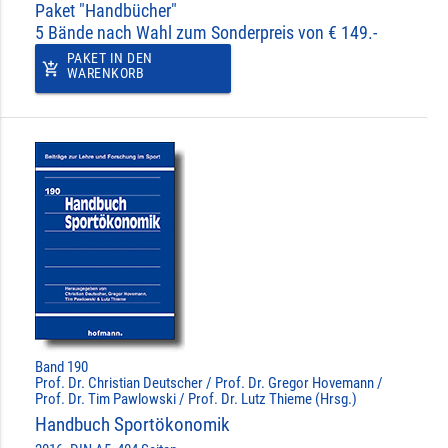
Paket "Handbücher"
5 Bände nach Wahl zum Sonderpreis von € 149.-
PAKET IN DEN
add_shopping_cart
WARENKORB
Band 190
Prof. Dr. Christian Deutscher / Prof. Dr. Gregor Hovemann /
Prof. Dr. Tim Pawlowski / Prof. Dr. Lutz Thieme (Hrsg.)
Handbuch Sportökonomik