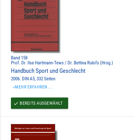
Band 158
Prof. Dr. Ilse Hartmann-Tews / Dr. Bettina Rulofs (Hrsg.)
Handbuch Sport und Geschlecht
2006. DIN A5, 332 Seiten
»MEHR ERFAHREN ...
BEREITS AUSGEWÄHLT
done