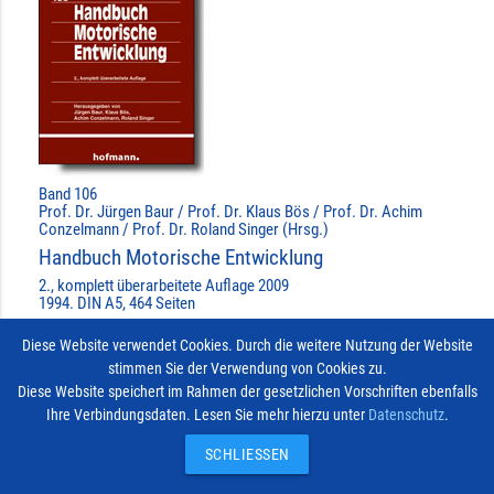
Band 106
Prof. Dr. Jürgen Baur / Prof. Dr. Klaus Bös / Prof. Dr. Achim
Conzelmann / Prof. Dr. Roland Singer (Hrsg.)
Handbuch Motorische Entwicklung
2., komplett überarbeitete Auflage 2009
1994. DIN A5, 464 Seiten
»MEHR ERFAHREN ...
Diese Website verwendet Cookies. Durch die weitere Nutzung der Website
stimmen Sie der Verwendung von Cookies zu.
BEREITS AUSGEWÄHLT
done
Diese Website speichert im Rahmen der gesetzlichen Vorschriften ebenfalls
Ihre Verbindungsdaten. Lesen Sie mehr hierzu unter
Datenschutz
.
Impressum
Vertrag widerrufen
© 2026
Kontakt
SCHLIESSEN
Hofmann-Verlag