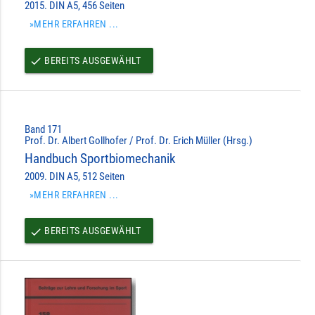
2015. DIN A5, 456 Seiten
»MEHR ERFAHREN ...
BEREITS AUSGEWÄHLT
done
Band 171
Prof. Dr. Albert Gollhofer / Prof. Dr. Erich Müller (Hrsg.)
Handbuch Sportbiomechanik
2009. DIN A5, 512 Seiten
»MEHR ERFAHREN ...
BEREITS AUSGEWÄHLT
done