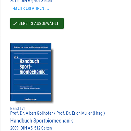
2016. DIN A5, 404 Seiten
»MEHR ERFAHREN ...
BEREITS AUSGEWÄHLT
done
Band 171
Prof. Dr. Albert Gollhofer / Prof. Dr. Erich Müller (Hrsg.)
Handbuch Sportbiomechanik
2009. DIN A5, 512 Seiten