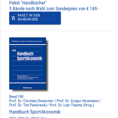
Paket "Handbücher"
5 Bände nach Wahl zum Sonderpreis von € 149.-
PAKET IN DEN
add_shopping_cart
WARENKORB
Band 190
Prof. Dr. Christian Deutscher / Prof. Dr. Gregor Hovemann /
Prof. Dr. Tim Pawlowski / Prof. Dr. Lutz Thieme (Hrsg.)
Handbuch Sportökonomik