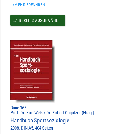
»MEHR ERFAHREN ...
BEREITS AUSGEWÄHLT
done
Band 166
Prof. Dr. Kurt Weis / Dr. Robert Gugutzer (Hrsg.)
Handbuch Sportsoziologie
2008. DIN A5, 404 Seiten