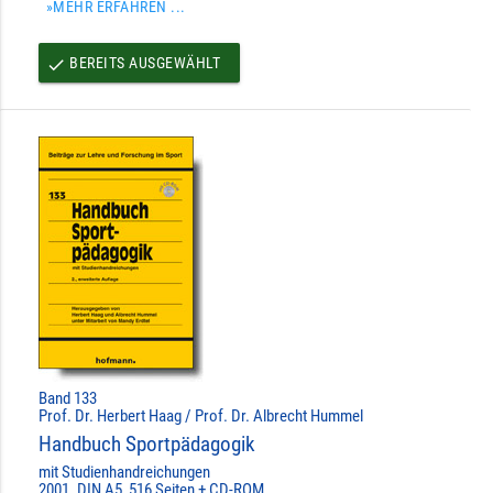
»MEHR ERFAHREN ...
BEREITS AUSGEWÄHLT
done
Band 133
Prof. Dr. Herbert Haag / Prof. Dr. Albrecht Hummel
Handbuch Sportpädagogik
mit Studienhandreichungen
2001. DIN A5, 516 Seiten + CD-ROM