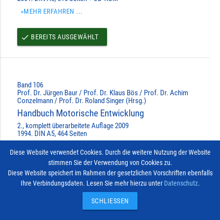
»MEHR ERFAHREN ...
BEREITS AUSGEWÄHLT
done
Band 106
Prof. Dr. Jürgen Baur / Prof. Dr. Klaus Bös / Prof. Dr. Achim
Conzelmann / Prof. Dr. Roland Singer (Hrsg.)
Handbuch Motorische Entwicklung
2., komplett überarbeitete Auflage 2009
1994. DIN A5, 464 Seiten
»MEHR ERFAHREN ...
Diese Website verwendet Cookies. Durch die weitere Nutzung der Website
stimmen Sie der Verwendung von Cookies zu.
BEREITS AUSGEWÄHLT
done
Diese Website speichert im Rahmen der gesetzlichen Vorschriften ebenfalls
Ihre Verbindungsdaten. Lesen Sie mehr hierzu unter
Datenschutz
.
Impressum
Vertrag widerrufen
© 2026
Kontakt
SCHLIESSEN
Hofmann-Verlag