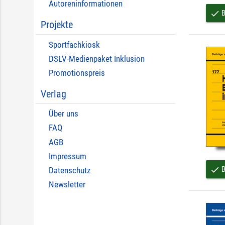
Autoreninformationen
B
done
Projekte
Sportfachkiosk
DSLV-Medienpaket Inklusion
Promotionspreis
Verlag
Über uns
FAQ
AGB
Impressum
B
done
Datenschutz
Newsletter