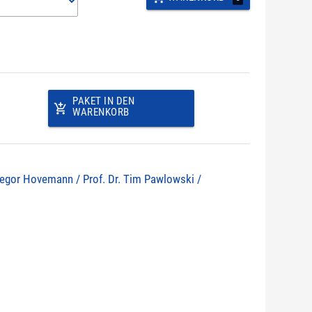
PAKET IN DEN
add_shopping_cart
WARENKORB
 Gregor Hovemann / Prof. Dr. Tim Pawlowski /