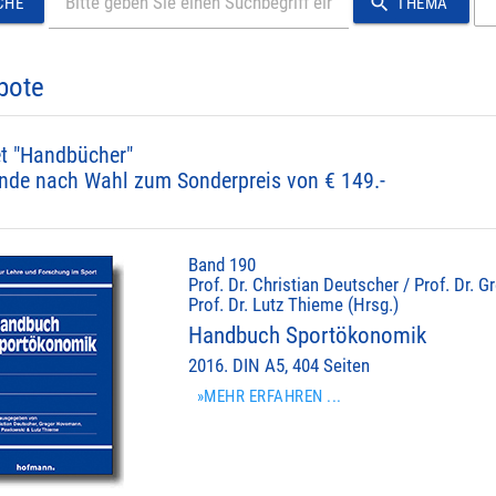
search
CHE
THEMA
bote
t "Handbücher"
nde nach Wahl zum Sonderpreis von € 149.-
Band 190
Prof. Dr. Christian Deutscher / Prof. Dr.
Prof. Dr. Lutz Thieme (Hrsg.)
Handbuch Sportökonomik
2016. DIN A5, 404 Seiten
»MEHR ERFAHREN ...