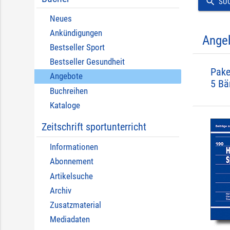
search
SU
Neues
Ankündigungen
Ange
Bestseller Sport
Bestseller Gesundheit
Pake
Angebote
5 Bä
Buchreihen
Kataloge
Zeitschrift sportunterricht
Informationen
Abonnement
Artikelsuche
Archiv
Zusatzmaterial
Mediadaten