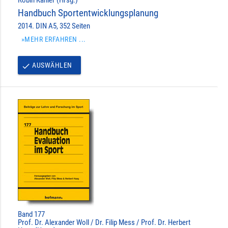
Handbuch Sportentwicklungsplanung
2014. DIN A5, 352 Seiten
»MEHR ERFAHREN ...
AUSWÄHLEN
done
Band 177
Prof. Dr. Alexander Woll / Dr. Filip Mess / Prof. Dr. Herbert