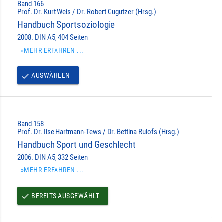
Band 166
Prof. Dr. Kurt Weis / Dr. Robert Gugutzer (Hrsg.)
Handbuch Sportsoziologie
2008. DIN A5, 404 Seiten
»MEHR ERFAHREN ...
AUSWÄHLEN
done
Band 158
Prof. Dr. Ilse Hartmann-Tews / Dr. Bettina Rulofs (Hrsg.)
Handbuch Sport und Geschlecht
2006. DIN A5, 332 Seiten
»MEHR ERFAHREN ...
BEREITS AUSGEWÄHLT
done