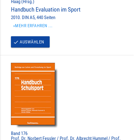
Haag (Hrsg.)
Handbuch Evaluation im Sport
2010. DIN A5, 440 Seiten
»MEHR ERFAHREN ...
AUSWÄHLEN
done
Band 176
Prof. Dr. Norbert Fessler / Prof. Dr. Albrecht Hummel / Prof.