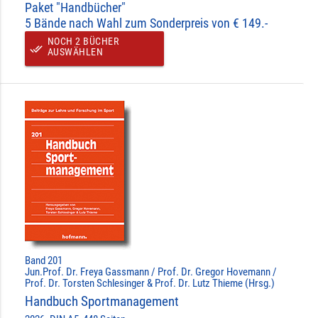
Paket "Handbücher"
5 Bände nach Wahl zum Sonderpreis von € 149.-
NOCH 2 BÜCHER
done_all
AUSWÄHLEN
Band 201
Jun.Prof. Dr. Freya Gassmann / Prof. Dr. Gregor Hovemann /
Prof. Dr. Torsten Schlesinger & Prof. Dr. Lutz Thieme (Hrsg.)
Handbuch Sportmanagement