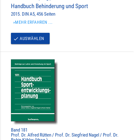
Handbuch Behinderung und Sport
2015. DIN A5, 456 Seiten
»MEHR ERFAHREN ...
AUSWÄHLEN
done
Band 181
Prof. Dr. Alfred Rütten / Prof. Dr. Siegfried Nagel / Prof. Dr.
Robin Kähler (Hrsg.)