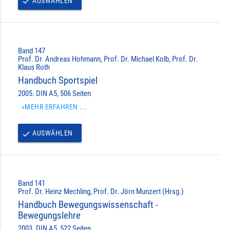
AUSWÄHLEN
done
Band 147
Prof. Dr. Andreas Hohmann, Prof. Dr. Michael Kolb, Prof. Dr.
Klaus Roth
Handbuch Sportspiel
2005. DIN A5, 506 Seiten
»MEHR ERFAHREN ...
AUSWÄHLEN
done
Band 141
Prof. Dr. Heinz Mechling, Prof. Dr. Jörn Munzert (Hrsg.)
Handbuch Bewegungswissenschaft -
Bewegungslehre
2003. DIN A5, 522 Seiten