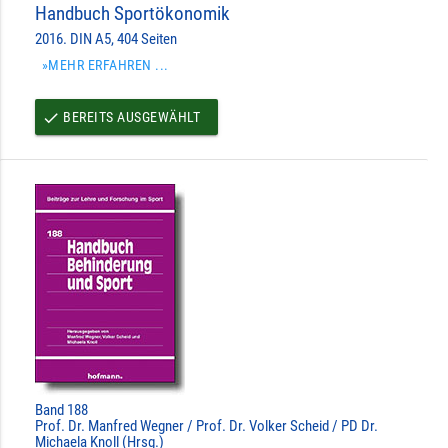
Handbuch Sportökonomik
2016. DIN A5, 404 Seiten
»MEHR ERFAHREN ...
BEREITS AUSGEWÄHLT
done
Band 188
Prof. Dr. Manfred Wegner / Prof. Dr. Volker Scheid / PD Dr.
Michaela Knoll (Hrsg.)