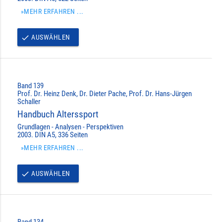
»MEHR ERFAHREN ...
AUSWÄHLEN
done
Band 139
Prof. Dr. Heinz Denk, Dr. Dieter Pache, Prof. Dr. Hans-Jürgen
Schaller
Handbuch Alterssport
Grundlagen - Analysen - Perspektiven
2003. DIN A5, 336 Seiten
»MEHR ERFAHREN ...
AUSWÄHLEN
done
Band 134