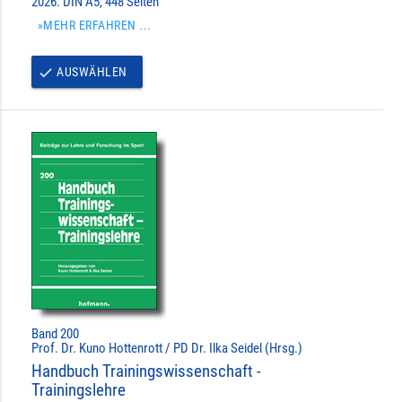
2026. DIN A5, 448 Seiten
»MEHR ERFAHREN ...
AUSWÄHLEN
done
Band 200
Prof. Dr. Kuno Hottenrott / PD Dr. Ilka Seidel (Hrsg.)
Handbuch Trainingswissenschaft -
Trainingslehre