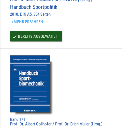
Handbuch Sportpolitik
2010. DIN A5, 364 Seiten
»MEHR ERFAHREN ...
BEREITS AUSGEWÄHLT
done
Band 171
Prof. Dr. Albert Gollhofer / Prof. Dr. Erich Müller (Hrsg.)