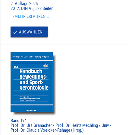
2. Auflage 2025
2017. DIN A5, 528 Seiten
»MEHR ERFAHREN ...
AUSWÄHLEN
done
Band 194
Prof. Dr. Urs Granacher / Prof. Dr. Heinz Mechling / Univ.-
Prof. Dr. Claudia Voelcker-Rehage (Hrsg.)