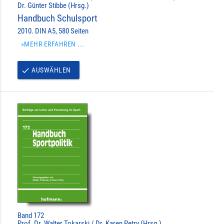
Dr. Günter Stibbe (Hrsg.)
Handbuch Schulsport
2010. DIN A5, 580 Seiten
»MEHR ERFAHREN ...
AUSWÄHLEN
done
Band 172
Prof. Dr. Walter Tokarski / Dr. Karen Petry (Hrsg.)