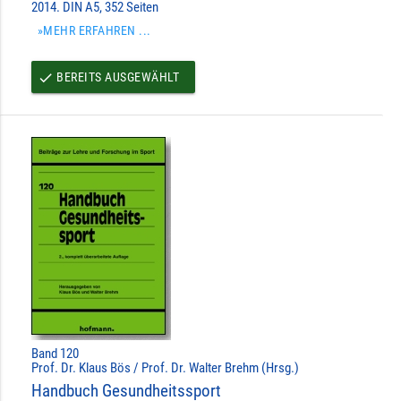
2014. DIN A5, 352 Seiten
»MEHR ERFAHREN ...
BEREITS AUSGEWÄHLT
done
Band 120
Prof. Dr. Klaus Bös / Prof. Dr. Walter Brehm (Hrsg.)
Handbuch Gesundheitssport