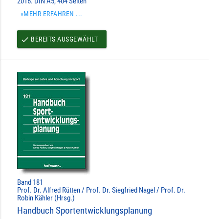
2016. DIN A5, 404 Seiten
»MEHR ERFAHREN ...
BEREITS AUSGEWÄHLT
done
Band 181
Prof. Dr. Alfred Rütten / Prof. Dr. Siegfried Nagel / Prof. Dr.
Robin Kähler (Hrsg.)
Handbuch Sportentwicklungsplanung