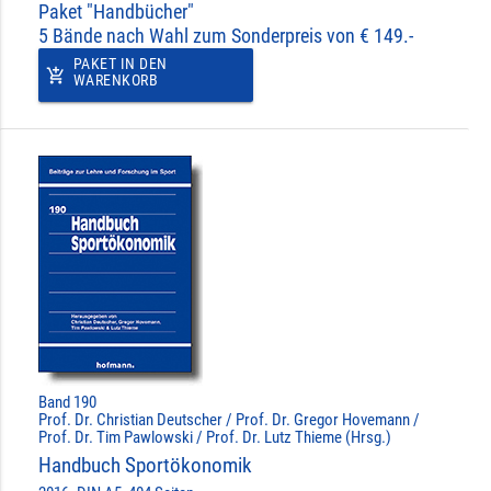
Paket "Handbücher"
5 Bände nach Wahl zum Sonderpreis von € 149.-
PAKET IN DEN
add_shopping_cart
WARENKORB
Band 190
Prof. Dr. Christian Deutscher / Prof. Dr. Gregor Hovemann /
Prof. Dr. Tim Pawlowski / Prof. Dr. Lutz Thieme (Hrsg.)
Handbuch Sportökonomik