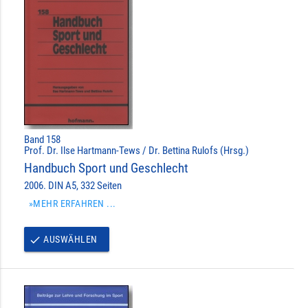
Band 158
Prof. Dr. Ilse Hartmann-Tews / Dr. Bettina Rulofs (Hrsg.)
Handbuch Sport und Geschlecht
2006. DIN A5, 332 Seiten
»MEHR ERFAHREN ...
AUSWÄHLEN
done