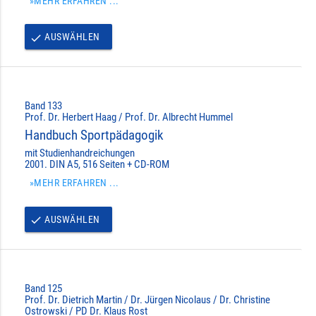
»MEHR ERFAHREN ...
AUSWÄHLEN
done
Band 133
Prof. Dr. Herbert Haag / Prof. Dr. Albrecht Hummel
Handbuch Sportpädagogik
mit Studienhandreichungen
2001. DIN A5, 516 Seiten + CD-ROM
»MEHR ERFAHREN ...
AUSWÄHLEN
done
Band 125
Prof. Dr. Dietrich Martin / Dr. Jürgen Nicolaus / Dr. Christine
Ostrowski / PD Dr. Klaus Rost