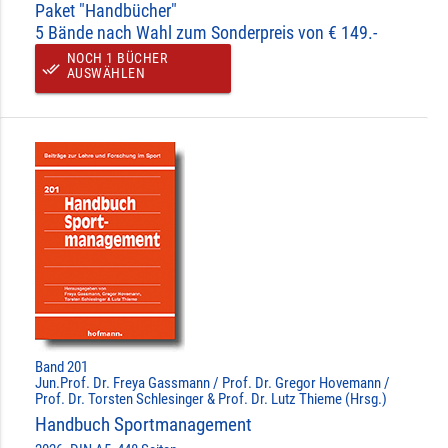
Paket "Handbücher"
5 Bände nach Wahl zum Sonderpreis von € 149.-
NOCH 1 BÜCHER
done_all
AUSWÄHLEN
Band 201
Jun.Prof. Dr. Freya Gassmann / Prof. Dr. Gregor Hovemann /
Prof. Dr. Torsten Schlesinger & Prof. Dr. Lutz Thieme (Hrsg.)
Handbuch Sportmanagement