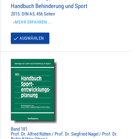
Handbuch Behinderung und Sport
2015. DIN A5, 456 Seiten
»MEHR ERFAHREN ...
AUSWÄHLEN
done
Band 181
Prof. Dr. Alfred Rütten / Prof. Dr. Siegfried Nagel / Prof. Dr.
Robin Kähler (Hrsg.)