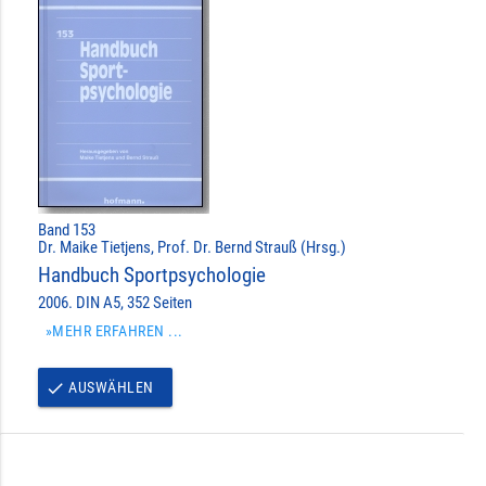
Band 153
Dr. Maike Tietjens, Prof. Dr. Bernd Strauß (Hrsg.)
Handbuch Sportpsychologie
2006. DIN A5, 352 Seiten
»MEHR ERFAHREN ...
AUSWÄHLEN
done