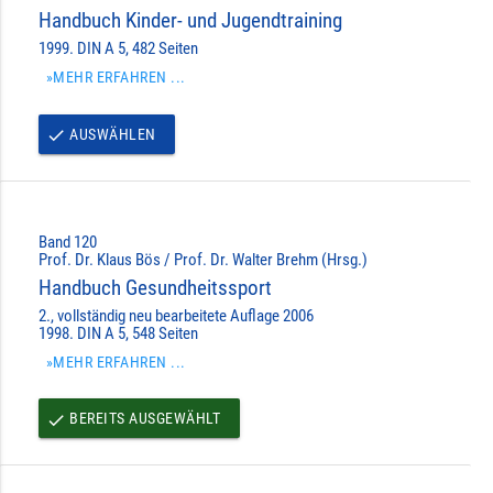
Handbuch Kinder- und Jugendtraining
1999. DIN A 5, 482 Seiten
»MEHR ERFAHREN ...
AUSWÄHLEN
done
Band 120
Prof. Dr. Klaus Bös / Prof. Dr. Walter Brehm (Hrsg.)
Handbuch Gesundheitssport
2., vollständig neu bearbeitete Auflage 2006
1998. DIN A 5, 548 Seiten
»MEHR ERFAHREN ...
BEREITS AUSGEWÄHLT
done