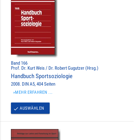
Band 166
Prof. Dr. Kurt Weis / Dr. Robert Gugutzer (Hrsg.)
Handbuch Sportsoziologie
2008. DIN A5, 404 Seiten
»MEHR ERFAHREN ...
AUSWÄHLEN
done