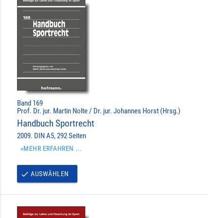
Band 169
Prof. Dr. jur. Martin Nolte / Dr. jur. Johannes Horst (Hrsg.)
Handbuch Sportrecht
2009. DIN A5, 292 Seiten
»MEHR ERFAHREN ...
AUSWÄHLEN
done