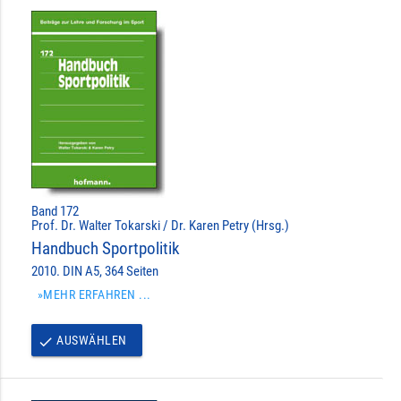
Band 172
Prof. Dr. Walter Tokarski / Dr. Karen Petry (Hrsg.)
Handbuch Sportpolitik
2010. DIN A5, 364 Seiten
»MEHR ERFAHREN ...
AUSWÄHLEN
done