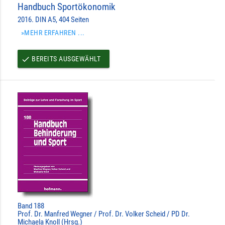
Handbuch Sportökonomik
2016. DIN A5, 404 Seiten
»MEHR ERFAHREN ...
BEREITS AUSGEWÄHLT
done
Band 188
Prof. Dr. Manfred Wegner / Prof. Dr. Volker Scheid / PD Dr.
Michaela Knoll (Hrsg.)