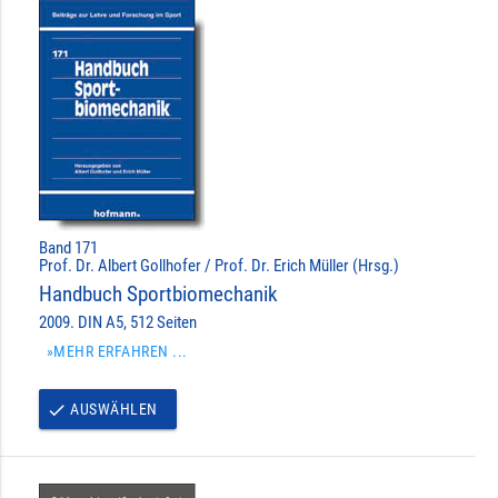
Band 171
Prof. Dr. Albert Gollhofer / Prof. Dr. Erich Müller (Hrsg.)
Handbuch Sportbiomechanik
2009. DIN A5, 512 Seiten
»MEHR ERFAHREN ...
AUSWÄHLEN
done