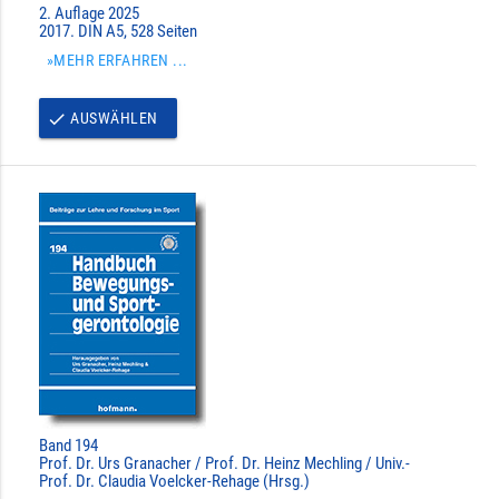
2. Auflage 2025
2017. DIN A5, 528 Seiten
»MEHR ERFAHREN ...
AUSWÄHLEN
done
Band 194
Prof. Dr. Urs Granacher / Prof. Dr. Heinz Mechling / Univ.-
Prof. Dr. Claudia Voelcker-Rehage (Hrsg.)