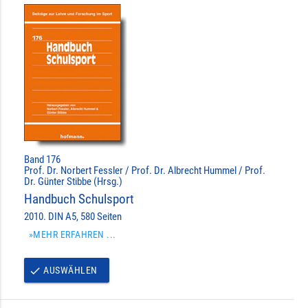
Band 176
Prof. Dr. Norbert Fessler / Prof. Dr. Albrecht Hummel / Prof.
Dr. Günter Stibbe (Hrsg.)
Handbuch Schulsport
2010. DIN A5, 580 Seiten
»MEHR ERFAHREN ...
AUSWÄHLEN
done