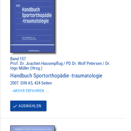
Band 157
Prof. Dr. Joachim Hassenpflug / PD Dr. Wolf Petersen / Dr.
Ingo Müller (Hrsg.)
Handbuch Sportorthopädie -traumatologie
2007. DIN A5, 424 Seiten
»MEHR ERFAHREN ...
AUSWÄHLEN
done