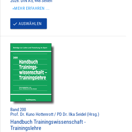
2026. DIN A5, 448 Seiten
»MEHR ERFAHREN ...
AUSWÄHLEN
done
Band 200
Prof. Dr. Kuno Hottenrott / PD Dr. Ilka Seidel (Hrsg.)
Handbuch Trainingswissenschaft -
Trainingslehre