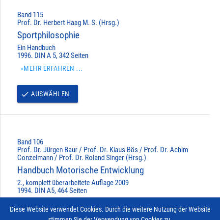
Band 115
Prof. Dr. Herbert Haag M. S. (Hrsg.)
Sportphilosophie
Ein Handbuch
1996. DIN A 5, 342 Seiten
»MEHR ERFAHREN ...
AUSWÄHLEN
done
Band 106
Prof. Dr. Jürgen Baur / Prof. Dr. Klaus Bös / Prof. Dr. Achim
Conzelmann / Prof. Dr. Roland Singer (Hrsg.)
Handbuch Motorische Entwicklung
2., komplett überarbeitete Auflage 2009
1994. DIN A5, 464 Seiten
»MEHR ERFAHREN ...
Diese Website verwendet Cookies. Durch die weitere Nutzung der Website
stimmen Sie der Verwendung von Cookies zu.