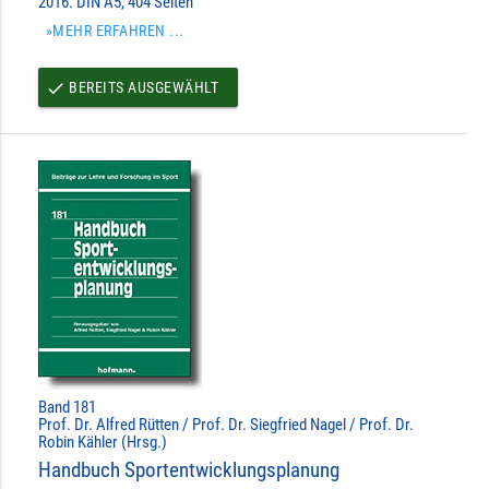
2016. DIN A5, 404 Seiten
»MEHR ERFAHREN ...
BEREITS AUSGEWÄHLT
done
Band 181
Prof. Dr. Alfred Rütten / Prof. Dr. Siegfried Nagel / Prof. Dr.
Robin Kähler (Hrsg.)
Handbuch Sportentwicklungsplanung