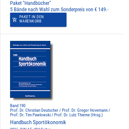
Paket "Handbücher"
5 Bände nach Wahl zum Sonderpreis von € 149.-
PAKET IN DEN
add_shopping_cart
WARENKORB
Band 190
Prof. Dr. Christian Deutscher / Prof. Dr. Gregor Hovemann /
Prof. Dr. Tim Pawlowski / Prof. Dr. Lutz Thieme (Hrsg.)
Handbuch Sportökonomik