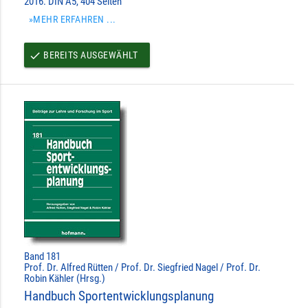
2016. DIN A5, 404 Seiten
»MEHR ERFAHREN ...
BEREITS AUSGEWÄHLT
done
Band 181
Prof. Dr. Alfred Rütten / Prof. Dr. Siegfried Nagel / Prof. Dr.
Robin Kähler (Hrsg.)
Handbuch Sportentwicklungsplanung