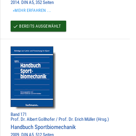
2014. DIN A5, 352 Seiten
»MEHR ERFAHREN ...
BEREITS AUSGEWÄHLT
done
Band 171
Prof. Dr. Albert Gollhofer / Prof. Dr. Erich Müller (Hrsg.)
Handbuch Sportbiomechanik
2009. DIN A5, 512 Seiten