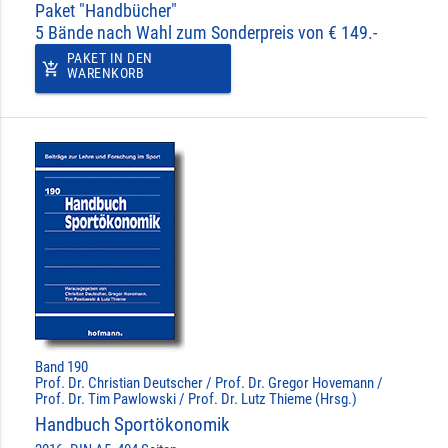
Paket "Handbücher"
5 Bände nach Wahl zum Sonderpreis von € 149.-
PAKET IN DEN
add_shopping_cart
WARENKORB
Band 190
Prof. Dr. Christian Deutscher / Prof. Dr. Gregor Hovemann /
Prof. Dr. Tim Pawlowski / Prof. Dr. Lutz Thieme (Hrsg.)
Handbuch Sportökonomik