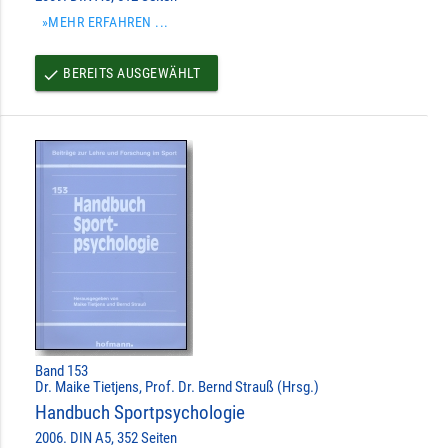
»MEHR ERFAHREN ...
BEREITS AUSGEWÄHLT
done
Band 153
Dr. Maike Tietjens, Prof. Dr. Bernd Strauß (Hrsg.)
Handbuch Sportpsychologie
2006. DIN A5, 352 Seiten