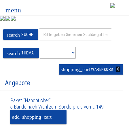
menu
search
SUCHE
search
THEMA
shopping_cart
0
WARENKORB
Angebote
Paket "Handbücher"
5 Bände nach Wahl zum Sonderpreis von € 149.-
add_shopping_cart