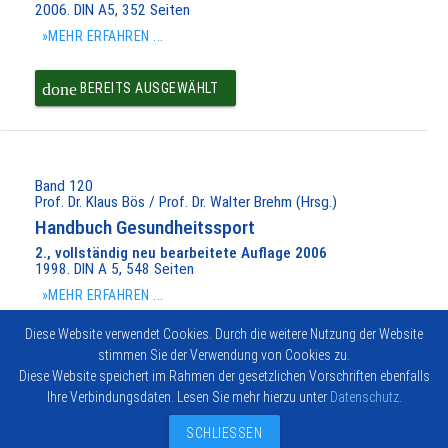
2006. DIN A5, 352 Seiten
»MEHR ERFAHREN ...
done
BEREITS AUSGEWÄHLT
Band 120
Prof. Dr. Klaus Bös / Prof. Dr. Walter Brehm (Hrsg.)
Handbuch Gesundheitssport
2., vollständig neu bearbeitete Auflage 2006
1998. DIN A 5, 548 Seiten
»MEHR ERFAHREN ...
Diese Website verwendet Cookies. Durch die weitere Nutzung der Website
done
BEREITS AUSGEWÄHLT
stimmen Sie der Verwendung von Cookies zu.
Diese Website speichert im Rahmen der gesetzlichen Vorschriften ebenfalls
Ihre Verbindungsdaten. Lesen Sie mehr hierzu unter
Datenschutz
.
Impressum
Vertrag widerrufen
© 2026
Kontakt
Hofmann-
SCHLIESSEN