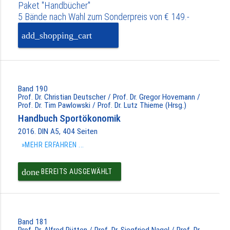
Paket "Handbücher"
5 Bände nach Wahl zum Sonderpreis von € 149.-
add_shopping_cart
PAKET IN DEN
WARENKORB
Band 190
Prof. Dr. Christian Deutscher / Prof. Dr. Gregor Hovemann /
Prof. Dr. Tim Pawlowski / Prof. Dr. Lutz Thieme (Hrsg.)
Handbuch Sportökonomik
2016. DIN A5, 404 Seiten
»MEHR ERFAHREN ...
done
BEREITS AUSGEWÄHLT
Band 181
Prof. Dr. Alfred Rütten / Prof. Dr. Siegfried Nagel / Prof. Dr.