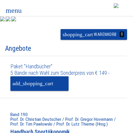
menu
shopping_cart
0
WARENKORB
Angebote
Paket "Handbücher"
5 Bände nach Wahl zum Sonderpreis von € 149.-
add_shopping_cart
PAKET IN DEN
WARENKORB
Band 190
Prof. Dr. Christian Deutscher / Prof. Dr. Gregor Hovemann /
Prof. Dr. Tim Pawlowski / Prof. Dr. Lutz Thieme (Hrsg.)
Handbuch Sportökonomik