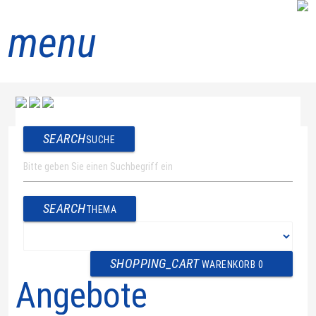
menu
SEARCH
SUCHE
SEARCH
THEMA
SHOPPING_CART
WARENKORB
0
Angebote