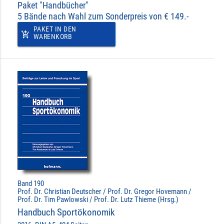
Paket "Handbücher"
5 Bände nach Wahl zum Sonderpreis von € 149.-
PAKET IN DEN
add_shopping_cart
WARENKORB
Band 190
Prof. Dr. Christian Deutscher / Prof. Dr. Gregor Hovemann /
Prof. Dr. Tim Pawlowski / Prof. Dr. Lutz Thieme (Hrsg.)
Handbuch Sportökonomik