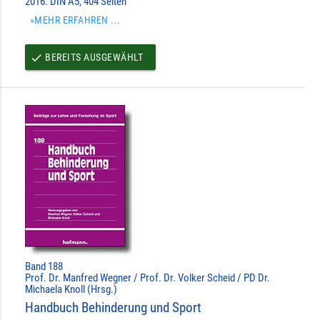
2016. DIN A5, 404 Seiten
»MEHR ERFAHREN ...
BEREITS AUSGEWÄHLT
done
Band 188
Prof. Dr. Manfred Wegner / Prof. Dr. Volker Scheid / PD Dr.
Michaela Knoll (Hrsg.)
Handbuch Behinderung und Sport