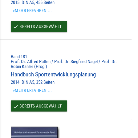
2015. DIN A5, 456 Seiten
»MEHR ERFAHREN ...
BEREITS AUSGEWÄHLT
done
Band 181
Prof. Dr. Alfred Rütten / Prof. Dr. Siegfried Nagel / Prof. Dr.
Robin Kähler (Hrsg.)
Handbuch Sportentwicklungsplanung
2014. DIN A5, 352 Seiten
»MEHR ERFAHREN ...
BEREITS AUSGEWÄHLT
done