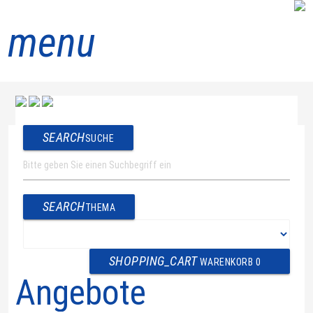
menu
SEARCH
SUCHE
SEARCH
THEMA
SHOPPING_CART
WARENKORB
0
Angebote