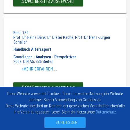
DONE
BEREITS AUSGEWÄHLT
Band 139
Prof. Dr. Heinz Denk, Dr. Dieter Pache, Prof. Dr. Hans-Jürgen
Schaller
Handbuch Alterssport
Grundlagen - Analysen - Perspektiven
2003. DIN A5, 336 Seiten
»MEHR ERFAHREN ...
DONE
BEREITS AUSGEWÄHLT
Diese Website verwendet Cookies. Durch die weitere Nutzung der Website
stimmen Sie der Verwendung von Cookies zu.
Diese Website speichert im Rahmen der gesetzlichen Vorschriften ebenfalls
Ihre Verbindungsdaten. Lesen Sie mehr hierzu unter
Datenschutz
.
Impressum
Vertrag widerrufen
© 2026
Kontakt
Hofmann-
SCHLIESSEN
Verlag