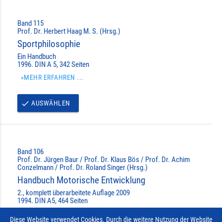
Band 115
Prof. Dr. Herbert Haag M. S. (Hrsg.)
Sportphilosophie
Ein Handbuch
1996. DIN A 5, 342 Seiten
»MEHR ERFAHREN ...
AUSWÄHLEN
done
Band 106
Prof. Dr. Jürgen Baur / Prof. Dr. Klaus Bös / Prof. Dr. Achim
Conzelmann / Prof. Dr. Roland Singer (Hrsg.)
Handbuch Motorische Entwicklung
2., komplett überarbeitete Auflage 2009
1994. DIN A5, 464 Seiten
»MEHR ERFAHREN ...
Diese Website verwendet Cookies. Durch die weitere Nutzung der Website