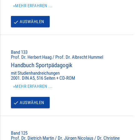
»MEHR ERFAHREN ...
AUSWÄHLEN
done
Band 133
Prof. Dr. Herbert Haag / Prof. Dr. Albrecht Hummel
Handbuch Sportpädagogik
mit Studienhandreichungen
2001. DIN A5, 516 Seiten + CD-ROM
»MEHR ERFAHREN ...
AUSWÄHLEN
done
Band 125
Prof. Dr. Dietrich Martin / Dr. Jürgen Nicolaus / Dr. Christine