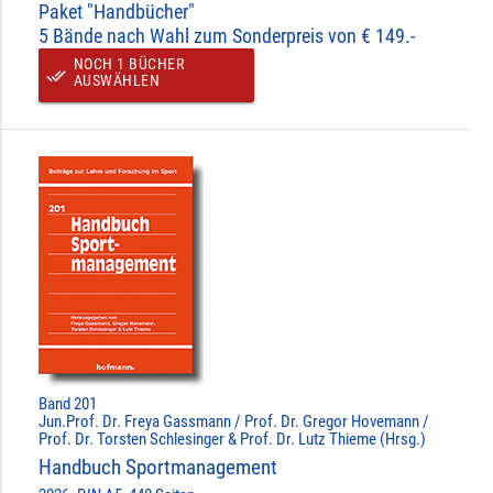
Paket "Handbücher"
5 Bände nach Wahl zum Sonderpreis von € 149.-
NOCH 1 BÜCHER
done_all
AUSWÄHLEN
Band 201
Jun.Prof. Dr. Freya Gassmann / Prof. Dr. Gregor Hovemann /
Prof. Dr. Torsten Schlesinger & Prof. Dr. Lutz Thieme (Hrsg.)
Handbuch Sportmanagement