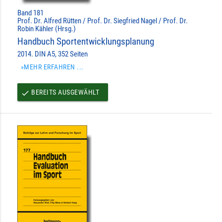
Band 181
Prof. Dr. Alfred Rütten / Prof. Dr. Siegfried Nagel / Prof. Dr.
Robin Kähler (Hrsg.)
Handbuch Sportentwicklungsplanung
2014. DIN A5, 352 Seiten
»MEHR ERFAHREN ...
BEREITS AUSGEWÄHLT
done