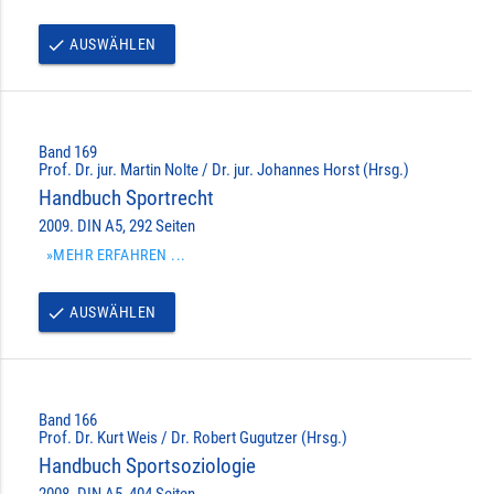
AUSWÄHLEN
done
Band 169
Prof. Dr. jur. Martin Nolte / Dr. jur. Johannes Horst (Hrsg.)
Handbuch Sportrecht
2009. DIN A5, 292 Seiten
»MEHR ERFAHREN ...
AUSWÄHLEN
done
Band 166
Prof. Dr. Kurt Weis / Dr. Robert Gugutzer (Hrsg.)
Handbuch Sportsoziologie
2008. DIN A5, 404 Seiten