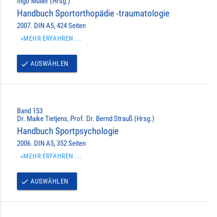
Ingo Müller (Hrsg.)
Handbuch Sportorthopädie -traumatologie
2007. DIN A5, 424 Seiten
»MEHR ERFAHREN ...
AUSWÄHLEN
done
Band 153
Dr. Maike Tietjens, Prof. Dr. Bernd Strauß (Hrsg.)
Handbuch Sportpsychologie
2006. DIN A5, 352 Seiten
»MEHR ERFAHREN ...
AUSWÄHLEN
done