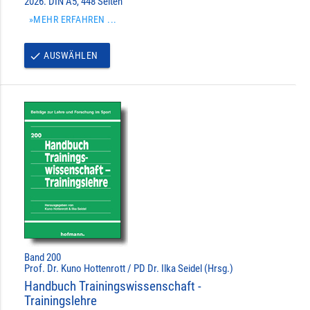
2026. DIN A5, 448 Seiten
»MEHR ERFAHREN ...
AUSWÄHLEN
done
Band 200
Prof. Dr. Kuno Hottenrott / PD Dr. Ilka Seidel (Hrsg.)
Handbuch Trainingswissenschaft -
Trainingslehre