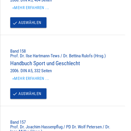
»MEHR ERFAHREN ...
AUSWÄHLEN
done
Band 158
Prof. Dr. Ilse Hartmann-Tews / Dr. Bettina Rulofs (Hrsg.)
Handbuch Sport und Geschlecht
2006. DIN A5, 332 Seiten
»MEHR ERFAHREN ...
AUSWÄHLEN
done
Band 157
Prof. Dr. Joachim Hassenpflug / PD Dr. Wolf Petersen / Dr.