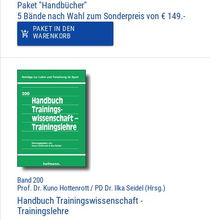
Paket "Handbücher"
5 Bände nach Wahl zum Sonderpreis von € 149.-
PAKET IN DEN
add_shopping_cart
WARENKORB
Band 200
Prof. Dr. Kuno Hottenrott / PD Dr. Ilka Seidel (Hrsg.)
Handbuch Trainingswissenschaft -
Trainingslehre