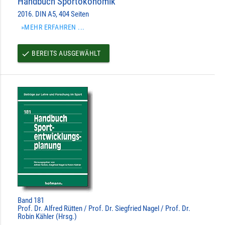
Handbuch Sportökonomik
2016. DIN A5, 404 Seiten
»MEHR ERFAHREN ...
BEREITS AUSGEWÄHLT
done
Band 181
Prof. Dr. Alfred Rütten / Prof. Dr. Siegfried Nagel / Prof. Dr.
Robin Kähler (Hrsg.)