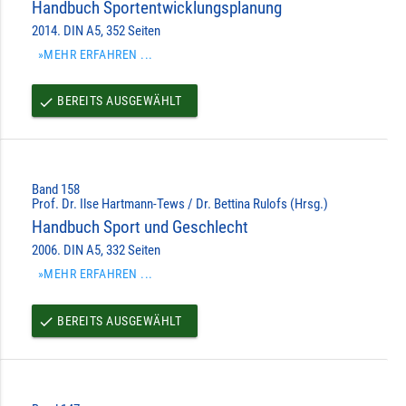
Handbuch Sportentwicklungsplanung
2014. DIN A5, 352 Seiten
»MEHR ERFAHREN ...
BEREITS AUSGEWÄHLT
done
Band 158
Prof. Dr. Ilse Hartmann-Tews / Dr. Bettina Rulofs (Hrsg.)
Handbuch Sport und Geschlecht
2006. DIN A5, 332 Seiten
»MEHR ERFAHREN ...
BEREITS AUSGEWÄHLT
done