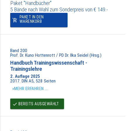
Paket "Handbücher"
5 Bände nach Wahl zum Sonderpreis von € 149.-
PAKET IN DEN
add_shopping_cart
WARENKORB
Band 200
Prof. Dr. Kuno Hottenrott / PD Dr. Ilka Seidel (Hrsg.)
Handbuch Trainingswissenschaft -
Trainingslehre
2. Auflage 2025
2017. DIN A5, 528 Seiten
»MEHR ERFAHREN ...
BEREITS AUSGEWÄHLT
done