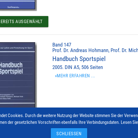
EREITS AUSGEWÄHLT
Band 147
Prof. Dr. Andreas Hohmann, Prof. Dr. Mich
Handbuch Sportspiel
2005. DIN A5, 506 Seiten
»MEHR ERFAHREN ...
det Cookies. Durch die weitere Nutzung der Website stimmen Sie der Verwe
men der gesetzlichen Vorschriften ebenfalls Ihre Verbindungsdaten. Lesen Si
EREITS AUSGEWÄHLT
SCHLIESSEN