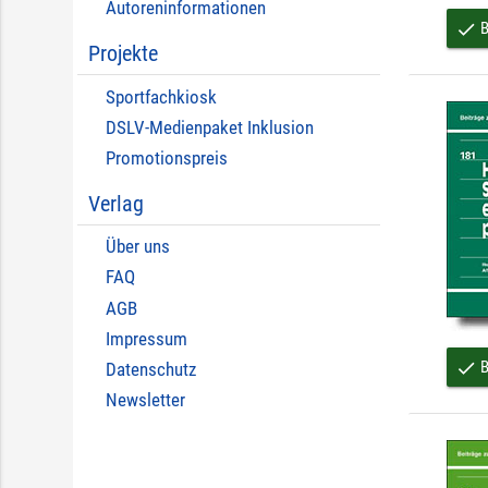
Autoreninformationen
B
done
Projekte
Sportfachkiosk
DSLV-Medienpaket Inklusion
Promotionspreis
Verlag
Über uns
FAQ
AGB
Impressum
B
done
Datenschutz
Newsletter