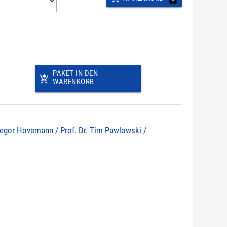
PAKET IN DEN
add_shopping_cart
WARENKORB
 Gregor Hovemann / Prof. Dr. Tim Pawlowski /