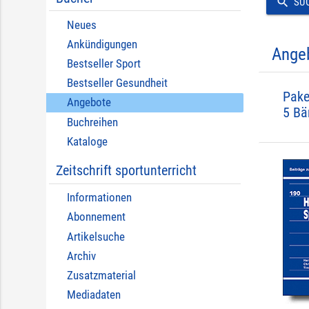
search
SU
Neues
Ankündigungen
Ange
Bestseller Sport
Bestseller Gesundheit
Pake
Angebote
5 Bä
Buchreihen
Kataloge
Zeitschrift sportunterricht
Informationen
Abonnement
Artikelsuche
Archiv
Zusatzmaterial
Mediadaten