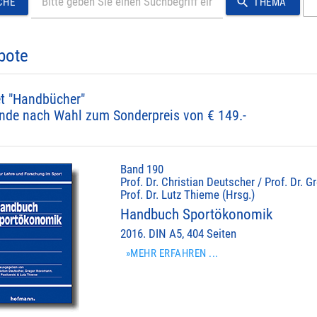
search
CHE
THEMA
bote
t "Handbücher"
nde nach Wahl zum Sonderpreis von € 149.-
Band 190
Prof. Dr. Christian Deutscher / Prof. Dr.
Prof. Dr. Lutz Thieme (Hrsg.)
Handbuch Sportökonomik
2016. DIN A5, 404 Seiten
»MEHR ERFAHREN ...