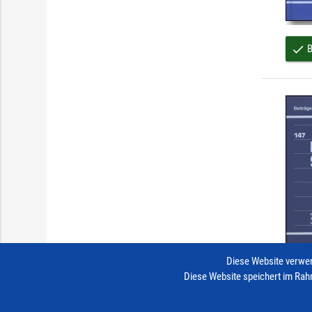
B
done
Diese Website verwen
Diese Website speichert im Rah
B
done