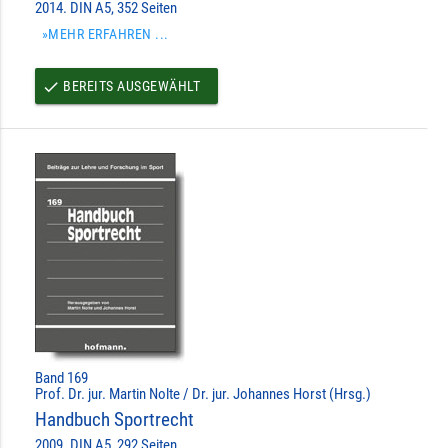
2014. DIN A5, 352 Seiten
»MEHR ERFAHREN ...
BEREITS AUSGEWÄHLT
done
Band 169
Prof. Dr. jur. Martin Nolte / Dr. jur. Johannes Horst (Hrsg.)
Handbuch Sportrecht
2009. DIN A5, 292 Seiten