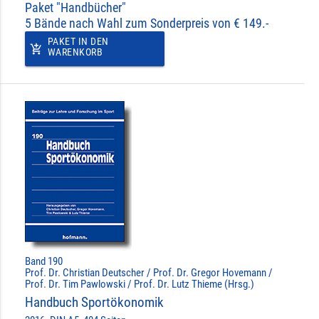
Paket "Handbücher"
5 Bände nach Wahl zum Sonderpreis von € 149.-
PAKET IN DEN
add_shopping_cart
WARENKORB
Band 190
Prof. Dr. Christian Deutscher / Prof. Dr. Gregor Hovemann /
Prof. Dr. Tim Pawlowski / Prof. Dr. Lutz Thieme (Hrsg.)
Handbuch Sportökonomik