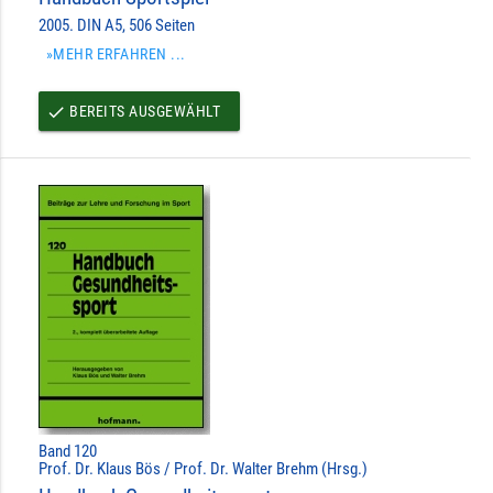
2005. DIN A5, 506 Seiten
»MEHR ERFAHREN ...
BEREITS AUSGEWÄHLT
done
Band 120
Prof. Dr. Klaus Bös / Prof. Dr. Walter Brehm (Hrsg.)