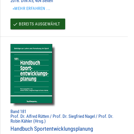
2016. DIN A5, 404 Seiten
»MEHR ERFAHREN ...
BEREITS AUSGEWÄHLT
done
Band 181
Prof. Dr. Alfred Rütten / Prof. Dr. Siegfried Nagel / Prof. Dr.
Robin Kähler (Hrsg.)
Handbuch Sportentwicklungsplanung