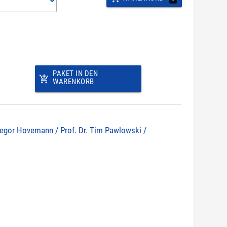
PAKET IN DEN
add_shopping_cart
WARENKORB
 Gregor Hovemann / Prof. Dr. Tim Pawlowski /