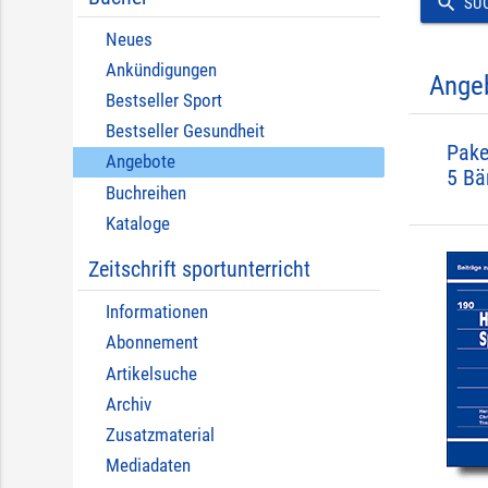
search
SU
Neues
Ankündigungen
Ange
Bestseller Sport
Bestseller Gesundheit
Pake
Angebote
5 Bä
Buchreihen
Kataloge
Zeitschrift sportunterricht
Informationen
Abonnement
Artikelsuche
Archiv
Zusatzmaterial
Mediadaten