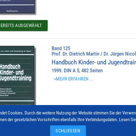
EREITS AUSGEWÄHLT
Band 125
Prof. Dr. Dietrich Martin / Dr. Jürgen Nic
Handbuch Kinder- und Jugendtrai
1999. DIN A 5, 482 Seiten
»MEHR ERFAHREN ...
det Cookies. Durch die weitere Nutzung der Website stimmen Sie der Verwe
men der gesetzlichen Vorschriften ebenfalls Ihre Verbindungsdaten. Lesen Si
EREITS AUSGEWÄHLT
SCHLIESSEN