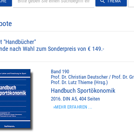
search
CHE
THEMA
bote
t "Handbücher"
nde nach Wahl zum Sonderpreis von € 149.-
Band 190
Prof. Dr. Christian Deutscher / Prof. Dr.
Prof. Dr. Lutz Thieme (Hrsg.)
Handbuch Sportökonomik
2016. DIN A5, 404 Seiten
»MEHR ERFAHREN ...