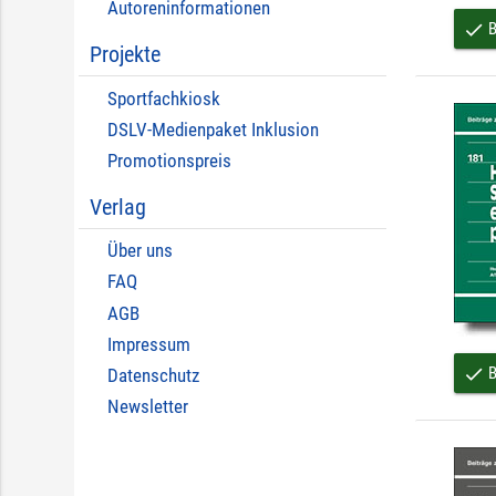
Autoreninformationen
B
done
Projekte
Sportfachkiosk
DSLV-Medienpaket Inklusion
Promotionspreis
Verlag
Über uns
FAQ
AGB
Impressum
B
done
Datenschutz
Newsletter