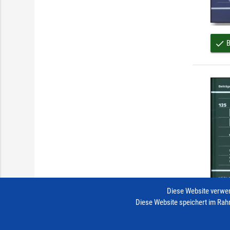
B
done
Diese Website verwen
Diese Website speichert im Rah
B
done