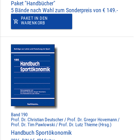
Paket "Handbücher"
5 Bände nach Wahl zum Sonderpreis von € 149.-
PAKET IN DEN
add_shopping_cart
WARENKORB
Band 190
Prof. Dr. Christian Deutscher / Prof. Dr. Gregor Hovemann /
Prof. Dr. Tim Pawlowski / Prof. Dr. Lutz Thieme (Hrsg.)
Handbuch Sportökonomik