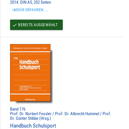
2014. DIN A5, 352 Seiten
»MEHR ERFAHREN ...
BEREITS AUSGEWÄHLT
done
Band 176
Prof. Dr. Norbert Fessler / Prof. Dr. Albrecht Hummel / Prof.
Dr. Günter Stibbe (Hrsg.)
Handbuch Schulsport