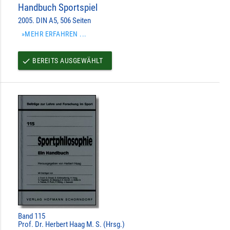
Handbuch Sportspiel
2005. DIN A5, 506 Seiten
»MEHR ERFAHREN ...
BEREITS AUSGEWÄHLT
done
Band 115
Prof. Dr. Herbert Haag M. S. (Hrsg.)