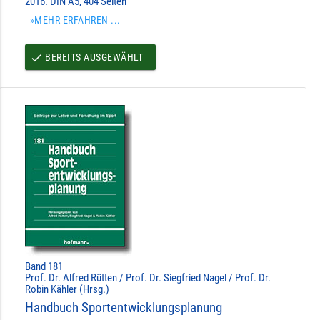
2016. DIN A5, 404 Seiten
»MEHR ERFAHREN ...
BEREITS AUSGEWÄHLT
done
Band 181
Prof. Dr. Alfred Rütten / Prof. Dr. Siegfried Nagel / Prof. Dr.
Robin Kähler (Hrsg.)
Handbuch Sportentwicklungsplanung