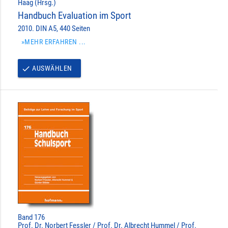
Haag (Hrsg.)
Handbuch Evaluation im Sport
2010. DIN A5, 440 Seiten
»MEHR ERFAHREN ...
AUSWÄHLEN
done
Band 176
Prof. Dr. Norbert Fessler / Prof. Dr. Albrecht Hummel / Prof.