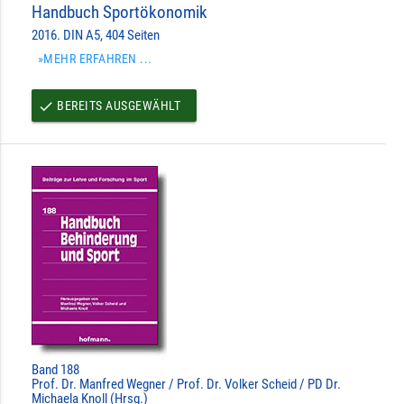
Handbuch Sportökonomik
2016. DIN A5, 404 Seiten
»MEHR ERFAHREN ...
BEREITS AUSGEWÄHLT
done
Band 188
Prof. Dr. Manfred Wegner / Prof. Dr. Volker Scheid / PD Dr.
Michaela Knoll (Hrsg.)