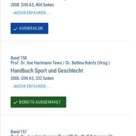
2008. DIN A5, 404 Seiten
»MEHR ERFAHREN ...
AUSWÄHLEN
done
Band 158
Prof. Dr. Ilse Hartmann-Tews / Dr. Bettina Rulofs (Hrsg.)
Handbuch Sport und Geschlecht
2006. DIN A5, 332 Seiten
»MEHR ERFAHREN ...
BEREITS AUSGEWÄHLT
done
Band 157