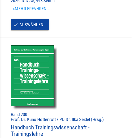
2026. DIN A5, 448 Seiten
»MEHR ERFAHREN ...
AUSWÄHLEN
done
Band 200
Prof. Dr. Kuno Hottenrott / PD Dr. Ilka Seidel (Hrsg.)
Handbuch Trainingswissenschaft -
Trainingslehre