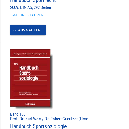
Handbuch Sportrecht
2009. DIN A5, 292 Seiten
»MEHR ERFAHREN ...
AUSWÄHLEN
done
Band 166
Prof. Dr. Kurt Weis / Dr. Robert Gugutzer (Hrsg.)
Handbuch Sportsoziologie