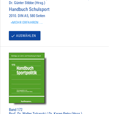
Dr. Günter Stibbe (Hrsg.)
Handbuch Schulsport
2010. DIN A5, 580 Seiten
»MEHR ERFAHREN ...
AUSWÄHLEN
done
Band 172
Prof. Dr. Walter Tokarski / Dr. Karen Petry (Hrsg.)