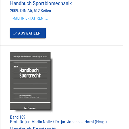
Handbuch Sportbiomechanik
2009. DIN A5, 512 Seiten
»MEHR ERFAHREN ...
AUSWÄHLEN
done
Band 169
Prof. Dr. jur. Martin Nolte / Dr. jur. Johannes Horst (Hrsg.)