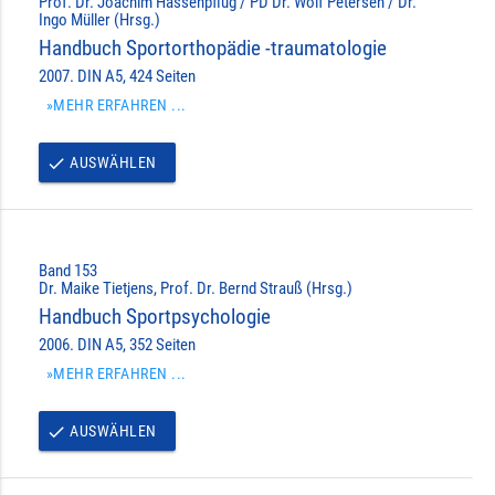
Prof. Dr. Joachim Hassenpflug / PD Dr. Wolf Petersen / Dr.
Ingo Müller (Hrsg.)
Handbuch Sportorthopädie -traumatologie
2007. DIN A5, 424 Seiten
»MEHR ERFAHREN ...
AUSWÄHLEN
done
Band 153
Dr. Maike Tietjens, Prof. Dr. Bernd Strauß (Hrsg.)
Handbuch Sportpsychologie
2006. DIN A5, 352 Seiten
»MEHR ERFAHREN ...
AUSWÄHLEN
done