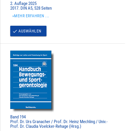
2. Auflage 2025
2017. DIN A5, 528 Seiten
»MEHR ERFAHREN ...
AUSWÄHLEN
done
Band 194
Prof. Dr. Urs Granacher / Prof. Dr. Heinz Mechling / Univ.-
Prof. Dr. Claudia Voelcker-Rehage (Hrsg.)