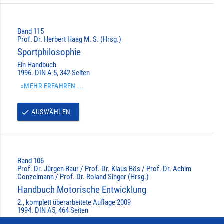
Band 115
Prof. Dr. Herbert Haag M. S. (Hrsg.)
Sportphilosophie
Ein Handbuch
1996. DIN A 5, 342 Seiten
»MEHR ERFAHREN ...
AUSWÄHLEN
done
Band 106
Prof. Dr. Jürgen Baur / Prof. Dr. Klaus Bös / Prof. Dr. Achim
Conzelmann / Prof. Dr. Roland Singer (Hrsg.)
Handbuch Motorische Entwicklung
2., komplett überarbeitete Auflage 2009
1994. DIN A5, 464 Seiten
»MEHR ERFAHREN ...