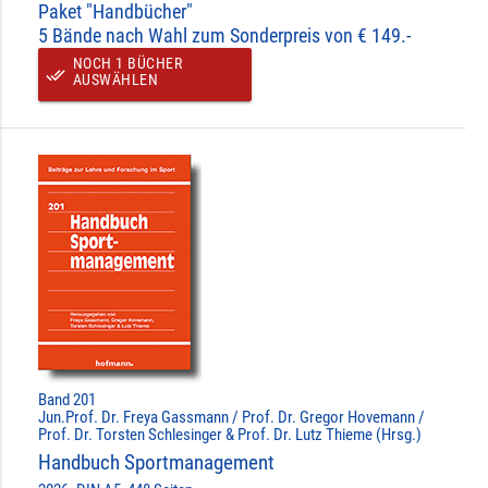
Paket "Handbücher"
5 Bände nach Wahl zum Sonderpreis von € 149.-
NOCH 1 BÜCHER
done_all
AUSWÄHLEN
Band 201
Jun.Prof. Dr. Freya Gassmann / Prof. Dr. Gregor Hovemann /
Prof. Dr. Torsten Schlesinger & Prof. Dr. Lutz Thieme (Hrsg.)
Handbuch Sportmanagement