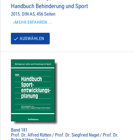
Handbuch Behinderung und Sport
2015. DIN A5, 456 Seiten
»MEHR ERFAHREN ...
AUSWÄHLEN
done
Band 181
Prof. Dr. Alfred Rütten / Prof. Dr. Siegfried Nagel / Prof. Dr.
Robin Kähler (Hrsg.)