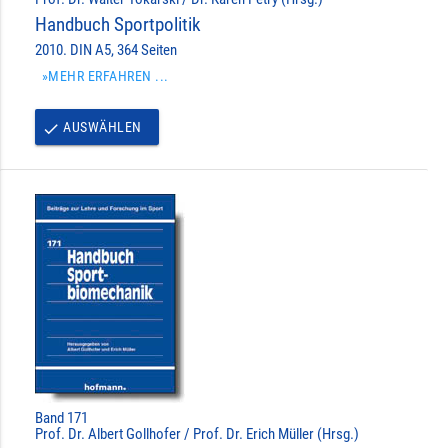
Handbuch Sportpolitik
2010. DIN A5, 364 Seiten
»MEHR ERFAHREN ...
AUSWÄHLEN
done
Band 171
Prof. Dr. Albert Gollhofer / Prof. Dr. Erich Müller (Hrsg.)