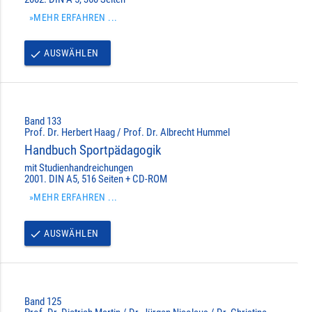
»MEHR ERFAHREN ...
AUSWÄHLEN
done
Band 133
Prof. Dr. Herbert Haag / Prof. Dr. Albrecht Hummel
Handbuch Sportpädagogik
mit Studienhandreichungen
2001. DIN A5, 516 Seiten + CD-ROM
»MEHR ERFAHREN ...
AUSWÄHLEN
done
Band 125