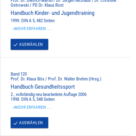
Prof. Dr. Dietrich Martin / Dr. Jürgen Nicolaus / Dr. Christine
Ostrowski / PD Dr. Klaus Rost
Handbuch Kinder- und Jugendtraining
1999. DIN A 5, 482 Seiten
»MEHR ERFAHREN ...
AUSWÄHLEN
done
Band 120
Prof. Dr. Klaus Bös / Prof. Dr. Walter Brehm (Hrsg.)
Handbuch Gesundheitssport
2., vollständig neu bearbeitete Auflage 2006
1998. DIN A 5, 548 Seiten
»MEHR ERFAHREN ...
AUSWÄHLEN
done