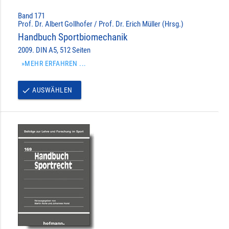
Band 171
Prof. Dr. Albert Gollhofer / Prof. Dr. Erich Müller (Hrsg.)
Handbuch Sportbiomechanik
2009. DIN A5, 512 Seiten
»MEHR ERFAHREN ...
AUSWÄHLEN
done