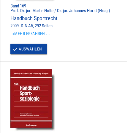
Band 169
Prof. Dr. jur. Martin Nolte / Dr. jur. Johannes Horst (Hrsg.)
Handbuch Sportrecht
2009. DIN A5, 292 Seiten
»MEHR ERFAHREN ...
AUSWÄHLEN
done