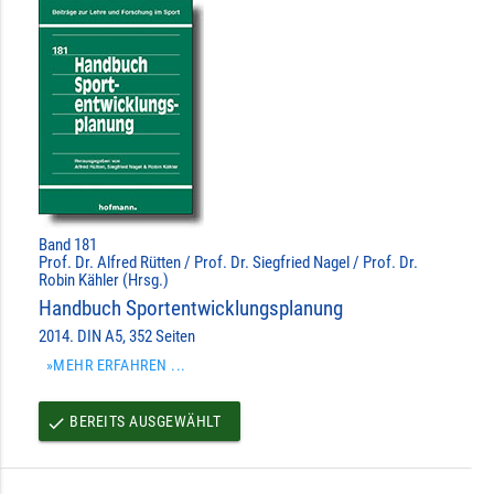
Band 181
Prof. Dr. Alfred Rütten / Prof. Dr. Siegfried Nagel / Prof. Dr.
Robin Kähler (Hrsg.)
Handbuch Sportentwicklungsplanung
2014. DIN A5, 352 Seiten
»MEHR ERFAHREN ...
BEREITS AUSGEWÄHLT
done