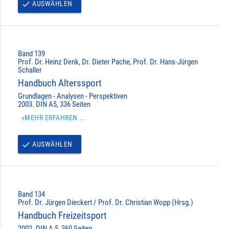
AUSWÄHLEN
done
Band 139
Prof. Dr. Heinz Denk, Dr. Dieter Pache, Prof. Dr. Hans-Jürgen
Schaller
Handbuch Alterssport
Grundlagen - Analysen - Perspektiven
2003. DIN A5, 336 Seiten
»MEHR ERFAHREN ...
AUSWÄHLEN
done
Band 134
Prof. Dr. Jürgen Dieckert / Prof. Dr. Christian Wopp (Hrsg.)
Handbuch Freizeitsport
2002. DIN A 5, 360 Seiten