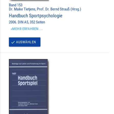
Band 153
Dr. Maike Tietjens, Prof. Dr. Bernd Strauß (Hrsg.)
Handbuch Sportpsychologie
2006. DIN A5, 352 Seiten
»MEHR ERFAHREN ...
AUSWÄHLEN
done