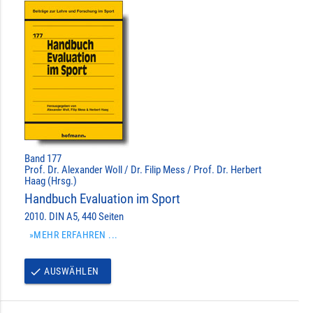
Band 177
Prof. Dr. Alexander Woll / Dr. Filip Mess / Prof. Dr. Herbert
Haag (Hrsg.)
Handbuch Evaluation im Sport
2010. DIN A5, 440 Seiten
»MEHR ERFAHREN ...
AUSWÄHLEN
done