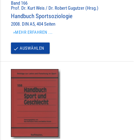
Band 166
Prof. Dr. Kurt Weis / Dr. Robert Gugutzer (Hrsg.)
Handbuch Sportsoziologie
2008. DIN A5, 404 Seiten
»MEHR ERFAHREN ...
AUSWÄHLEN
done