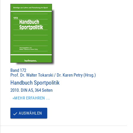
Band 172
Prof. Dr. Walter Tokarski / Dr. Karen Petry (Hrsg.)
Handbuch Sportpolitik
2010. DIN A5, 364 Seiten
»MEHR ERFAHREN ...
AUSWÄHLEN
done