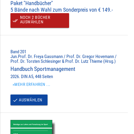
Paket "Handbücher"
5 Bände nach Wahl zum Sonderpreis von € 149.-
NOCH 2 BÜCHER
done_all
AUSWÄHLEN
Band 201
Jun.Prof. Dr. Freya Gassmann / Prof. Dr. Gregor Hovemann /
Prof. Dr. Torsten Schlesinger & Prof. Dr. Lutz Thieme (Hrsg.)
Handbuch Sportmanagement
2026. DIN A5, 448 Seiten
»MEHR ERFAHREN ...
AUSWÄHLEN
done