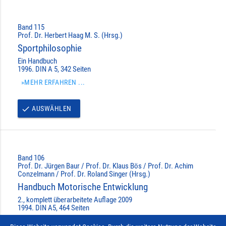
Band 115
Prof. Dr. Herbert Haag M. S. (Hrsg.)
Sportphilosophie
Ein Handbuch
1996. DIN A 5, 342 Seiten
»MEHR ERFAHREN ...
AUSWÄHLEN
done
Band 106
Prof. Dr. Jürgen Baur / Prof. Dr. Klaus Bös / Prof. Dr. Achim
Conzelmann / Prof. Dr. Roland Singer (Hrsg.)
Handbuch Motorische Entwicklung
2., komplett überarbeitete Auflage 2009
1994. DIN A5, 464 Seiten
»MEHR ERFAHREN ...