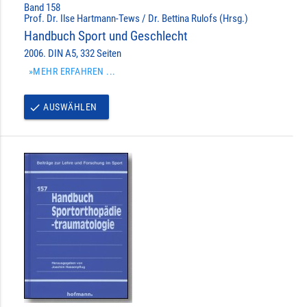
Band 158
Prof. Dr. Ilse Hartmann-Tews / Dr. Bettina Rulofs (Hrsg.)
Handbuch Sport und Geschlecht
2006. DIN A5, 332 Seiten
»MEHR ERFAHREN ...
AUSWÄHLEN
done