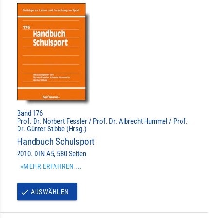
Band 176
Prof. Dr. Norbert Fessler / Prof. Dr. Albrecht Hummel / Prof.
Dr. Günter Stibbe (Hrsg.)
Handbuch Schulsport
2010. DIN A5, 580 Seiten
»MEHR ERFAHREN ...
AUSWÄHLEN
done