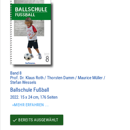
Band 8
Prof. Dr. Klaus Roth / Thorsten Damm / Maurice Müller /
Stefan Wessels
Ballschule Fußball
2022. 15 x 24 cm, 176 Seiten
»MEHR ERFAHREN ...
BEREITS AUSGEWÄHLT
done