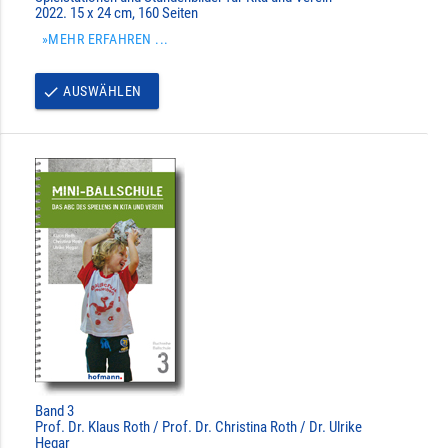
2022. 15 x 24 cm, 160 Seiten
»MEHR ERFAHREN ...
AUSWÄHLEN
done
Band 3
Prof. Dr. Klaus Roth / Prof. Dr. Christina Roth / Dr. Ulrike
Hegar