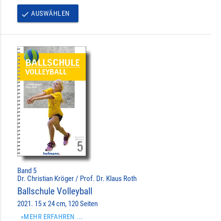
AUSWÄHLEN
done
Band 5
Dr. Christian Kröger / Prof. Dr. Klaus Roth
Ballschule Volleyball
2021. 15 x 24 cm, 120 Seiten
»MEHR ERFAHREN ...