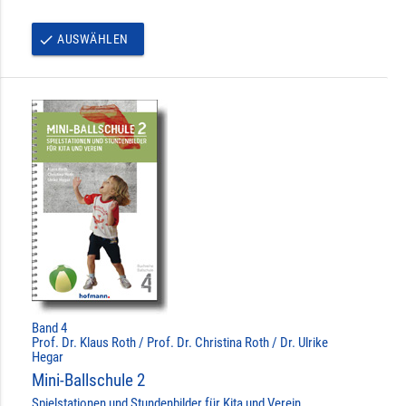
AUSWÄHLEN
done
Band 4
Prof. Dr. Klaus Roth / Prof. Dr. Christina Roth / Dr. Ulrike
Hegar
Mini-Ballschule 2
Spielstationen und Stundenbilder für Kita und Verein