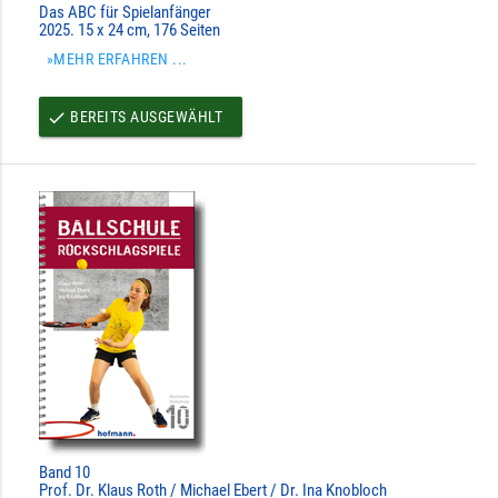
Das ABC für Spielanfänger
2025. 15 x 24 cm, 176 Seiten
»MEHR ERFAHREN ...
BEREITS AUSGEWÄHLT
done
Band 10
Prof. Dr. Klaus Roth / Michael Ebert / Dr. Ina Knobloch