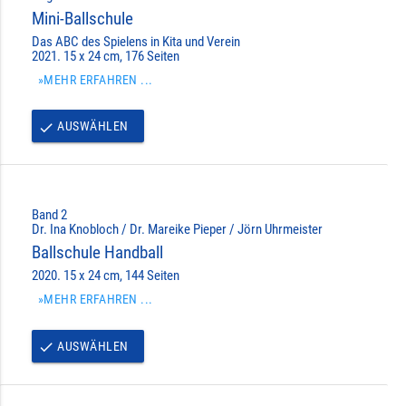
Mini-Ballschule
Das ABC des Spielens in Kita und Verein
2021. 15 x 24 cm, 176 Seiten
»MEHR ERFAHREN ...
AUSWÄHLEN
done
Band 2
Dr. Ina Knobloch / Dr. Mareike Pieper / Jörn Uhrmeister
Ballschule Handball
2020. 15 x 24 cm, 144 Seiten
»MEHR ERFAHREN ...
AUSWÄHLEN
done