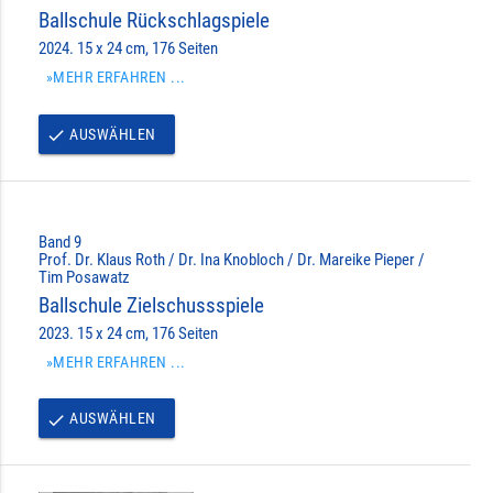
Ballschule Rückschlagspiele
2024. 15 x 24 cm, 176 Seiten
»MEHR ERFAHREN ...
AUSWÄHLEN
done
Band 9
Prof. Dr. Klaus Roth / Dr. Ina Knobloch / Dr. Mareike Pieper /
Tim Posawatz
Ballschule Zielschussspiele
2023. 15 x 24 cm, 176 Seiten
»MEHR ERFAHREN ...
AUSWÄHLEN
done