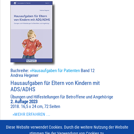
Buchreihe:
»Hausaufgaben für Patienten
Band 12
Andrea Hegener
Hausaufgaben für Eltern von Kindern mit
ADS/ADHS
Übungen und Hilfestellungen für Betroffene und Angehörige
2. Auflage 2023
2018. 16,5 x 24 cm, 72 Seiten
»MEHR ERFAHREN ...
16,90 €
Diese Website verwendet Cookies. Durch die weitere Nutzung der Website
stimmen Sie der Verwendung von Cookies zu.