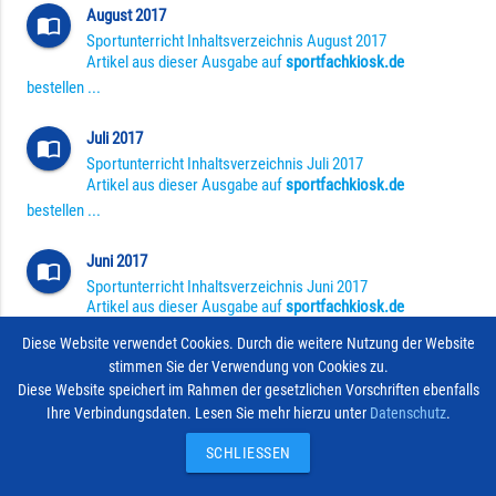
August 2017
import_contacts
Sportunterricht Inhaltsverzeichnis August 2017
Artikel aus dieser Ausgabe auf
sportfachkiosk.de
bestellen ...
Juli 2017
import_contacts
Sportunterricht Inhaltsverzeichnis Juli 2017
Artikel aus dieser Ausgabe auf
sportfachkiosk.de
bestellen ...
Juni 2017
import_contacts
Sportunterricht Inhaltsverzeichnis Juni 2017
Artikel aus dieser Ausgabe auf
sportfachkiosk.de
bestellen ...
Diese Website verwendet Cookies. Durch die weitere Nutzung der Website
stimmen Sie der Verwendung von Cookies zu.
Mai 2017
Diese Website speichert im Rahmen der gesetzlichen Vorschriften ebenfalls
import_contacts
Sportunterricht Inhaltsverzeichnis Mai 2017
Ihre Verbindungsdaten. Lesen Sie mehr hierzu unter
Datenschutz
.
Artikel aus dieser Ausgabe auf
sportfachkiosk.de
SCHLIESSEN
bestellen ...