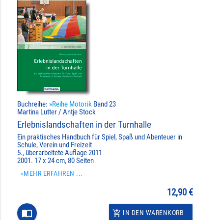
Buchreihe:
»Reihe Motorik
Band 23
Martina Lutter / Antje Stock
Erlebnislandschaften in der Turnhalle
Ein praktisches Handbuch für Spiel, Spaß und Abenteuer in
Schule, Verein und Freizeit
5., überarbeitete Auflage 2011
2001. 17 x 24 cm, 80 Seiten
»MEHR ERFAHREN ...
12,90 €
import_contacts
IN DEN WARENKORB
add_shopping_cart