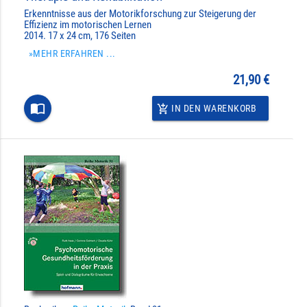
Erkenntnisse aus der Motorikforschung zur Steigerung der
Effizienz im motorischen Lernen
2014. 17 x 24 cm, 176 Seiten
»MEHR ERFAHREN ...
21,90 €
import_contacts
IN DEN WARENKORB
add_shopping_cart