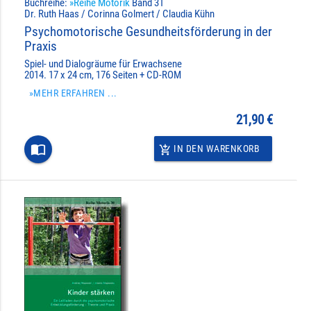
Buchreihe:
»Reihe Motorik
Band 31
Dr. Ruth Haas / Corinna Golmert / Claudia Kühn
Psychomotorische Gesundheitsförderung in der
Praxis
Spiel- und Dialogräume für Erwachsene
2014. 17 x 24 cm, 176 Seiten + CD-ROM
»MEHR ERFAHREN ...
21,90 €
import_contacts
IN DEN WARENKORB
add_shopping_cart