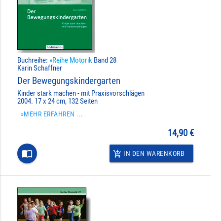
Buchreihe:
»Reihe Motorik
Band 28
Karin Schaffner
Der Bewegungskindergarten
Kinder stark machen - mit Praxisvorschlägen
2004. 17 x 24 cm, 132 Seiten
»MEHR ERFAHREN ...
14,90 €
import_contacts
IN DEN WARENKORB
add_shopping_cart