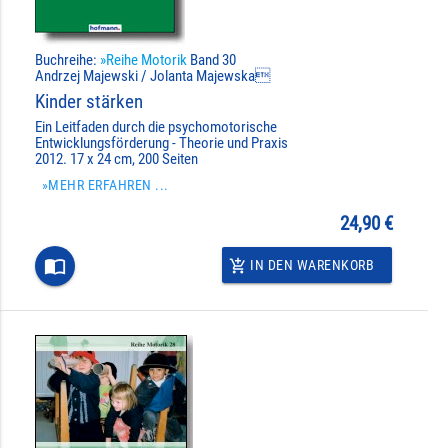
Buchreihe:
»Reihe Motorik
Band 30
Andrzej Majewski / Jolanta Majewska
Kinder stärken
Ein Leitfaden durch die psychomotorische
Entwicklungsförderung - Theorie und Praxis
2012. 17 x 24 cm, 200 Seiten
»MEHR ERFAHREN ...
24,90 €
import_contacts
IN DEN WARENKORB
add_shopping_cart