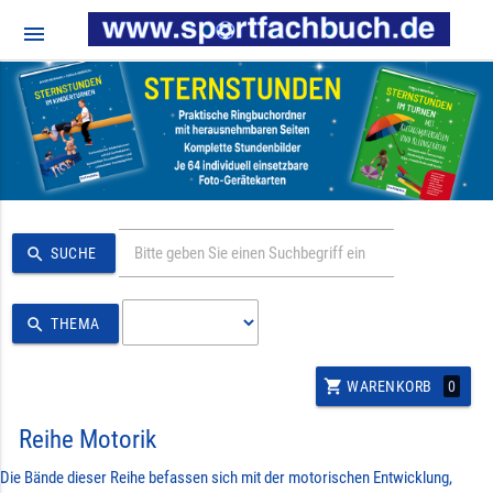
menu
search
SUCHE
search
THEMA
shopping_cart
0
WARENKORB
Reihe Motorik
Die Bände dieser Reihe befassen sich mit der motorischen Entwicklung,