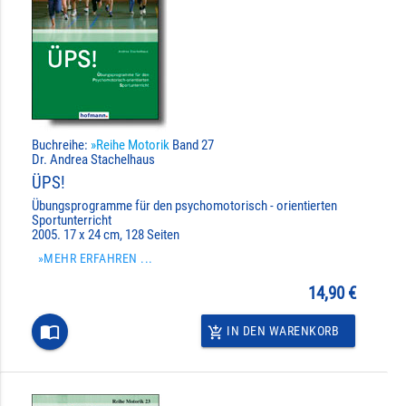
Buchreihe:
»Reihe Motorik
Band 27
Dr. Andrea Stachelhaus
ÜPS!
Übungsprogramme für den psychomotorisch - orientierten
Sportunterricht
2005. 17 x 24 cm, 128 Seiten
»MEHR ERFAHREN ...
14,90 €
import_contacts
IN DEN WARENKORB
add_shopping_cart