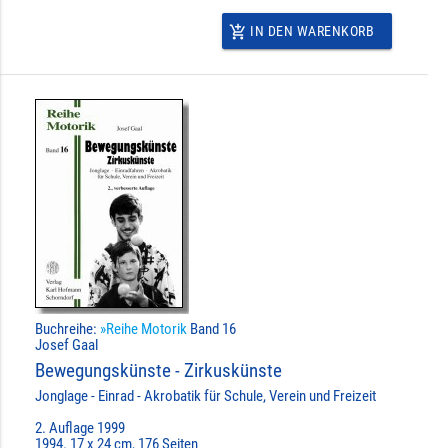
IN DEN WARENKORB
add_shopping_cart
Buchreihe:
»Reihe Motorik
Band 16
Josef Gaal
Bewegungskünste - Zirkuskünste
Jonglage - Einrad - Akrobatik für Schule, Verein und Freizeit
2. Auflage 1999
1994. 17 x 24 cm, 176 Seiten