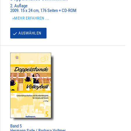
2. Auflage
2009. 15 x 24 cm, 176 Seiten + CD-ROM
»MEHR ERFAHREN ...
AUSWÄHLEN
done
Band 5
Hermann Saile / Barbara Vollmer