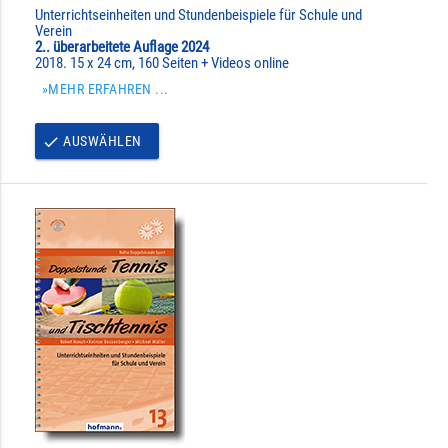
Unterrichtseinheiten und Stundenbeispiele für Schule und
Verein
2.. überarbeitete Auflage 2024
2018. 15 x 24 cm, 160 Seiten + Videos online
»MEHR ERFAHREN ...
AUSWÄHLEN
done