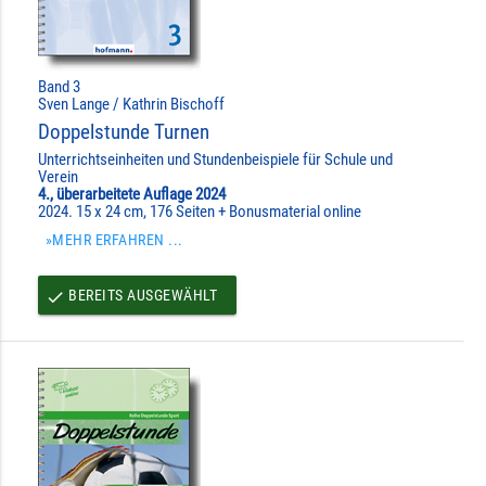
Band 3
Sven Lange / Kathrin Bischoff
Doppelstunde Turnen
Unterrichtseinheiten und Stundenbeispiele für Schule und
Verein
4., überarbeitete Auflage 2024
2024. 15 x 24 cm, 176 Seiten + Bonusmaterial online
»MEHR ERFAHREN ...
BEREITS AUSGEWÄHLT
done