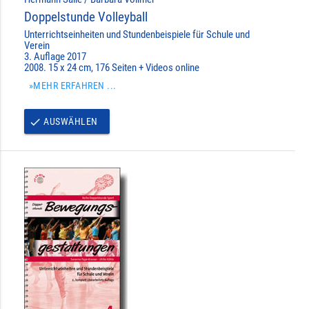
Doppelstunde Volleyball
Unterrichtseinheiten und Stundenbeispiele für Schule und
Verein
3. Auflage 2017
2008. 15 x 24 cm, 176 Seiten + Videos online
»MEHR ERFAHREN ...
AUSWÄHLEN
done