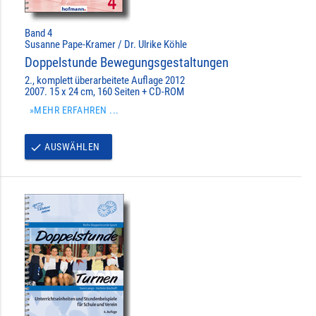
Band 4
Susanne Pape-Kramer / Dr. Ulrike Köhle
Doppelstunde Bewegungsgestaltungen
2., komplett überarbeitete Auflage 2012
2007. 15 x 24 cm, 160 Seiten + CD-ROM
»MEHR ERFAHREN ...
AUSWÄHLEN
done