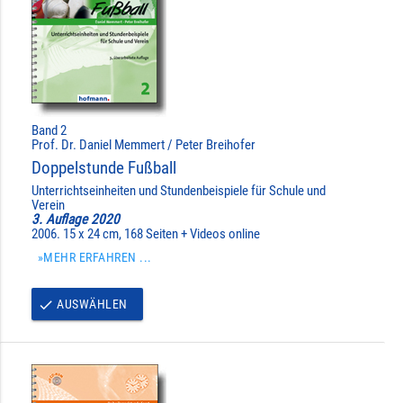
Band 2
Prof. Dr. Daniel Memmert / Peter Breihofer
Doppelstunde Fußball
Unterrichtseinheiten und Stundenbeispiele für Schule und
Verein
3. Auflage 2020
2006. 15 x 24 cm, 168 Seiten + Videos online
»MEHR ERFAHREN ...
AUSWÄHLEN
done