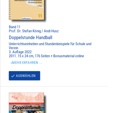
Band 11
Prof. Dr. Stefan König / Andi Husz
Doppelstunde Handball
Unterrichtseinheiten und Stundenbeispiele für Schule und
Verein
3. Auflage 2022
2011. 15 x 24 cm, 176 Seiten + Bonusmaterial online
»MEHR ERFAHREN ...
AUSWÄHLEN
done