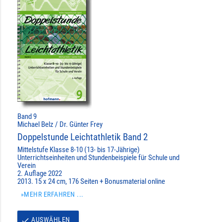
Band 9
Michael Belz / Dr. Günter Frey
Doppelstunde Leichtathletik Band 2
Mittelstufe Klasse 8-10 (13- bis 17-Jährige)
Unterrichtseinheiten und Stundenbeispiele für Schule und
Verein
2. Auflage 2022
2013. 15 x 24 cm, 176 Seiten + Bonusmaterial online
»MEHR ERFAHREN ...
AUSWÄHLEN
done