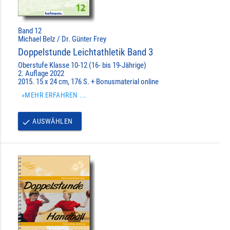
Band 12
Michael Belz / Dr. Günter Frey
Doppelstunde Leichtathletik Band 3
Oberstufe Klasse 10-12 (16- bis 19-Jährige)
2. Auflage 2022
2015. 15 x 24 cm, 176 S. + Bonusmaterial online
»MEHR ERFAHREN ...
AUSWÄHLEN
done