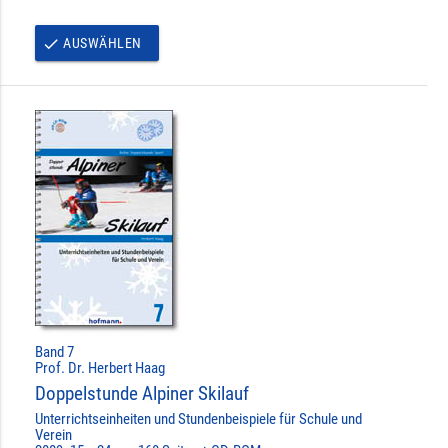
AUSWÄHLEN
done
Band 7
Prof. Dr. Herbert Haag
Doppelstunde Alpiner Skilauf
Unterrichtseinheiten und Stundenbeispiele für Schule und
Verein