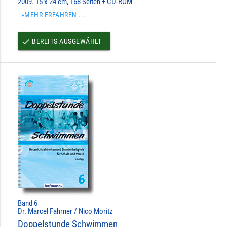
2009. 15 x 24 cm, 168 Seiten + CD-ROM
»MEHR ERFAHREN ...
BEREITS AUSGEWÄHLT
done
Band 6
Dr. Marcel Fahrner / Nico Moritz
Doppelstunde Schwimmen