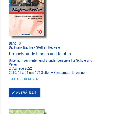
Band 10
Dr. Frank Bächle / Steffen Heckele
Doppelstunde Ringen und Raufen
Unterrichtseinheiten und Stundenbeispiele für Schule und
Verein
2. Auflage 2022
2010. 15 x 24 cm, 176 Seiten + Bonusmaterial online
»MEHR ERFAHREN ...
AUSWÄHLEN
done