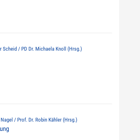
r Scheid / PD Dr. Michaela Knoll (Hrsg.)
d Nagel / Prof. Dr. Robin Kähler (Hrsg.)
nung