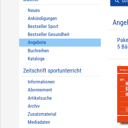
search
SU
Neues
Ankündigungen
Ange
Bestseller Sport
Bestseller Gesundheit
Pake
Angebote
5 Bä
Buchreihen
Kataloge
Zeitschrift sportunterricht
Informationen
Abonnement
Artikelsuche
Archiv
Zusatzmaterial
Mediadaten