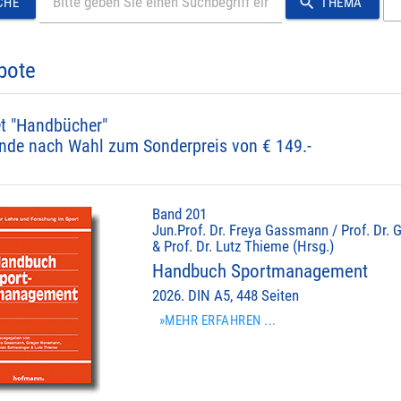
search
CHE
THEMA
bote
t "Handbücher"
nde nach Wahl zum Sonderpreis von € 149.-
Band 201
Jun.Prof. Dr. Freya Gassmann / Prof. Dr. 
& Prof. Dr. Lutz Thieme (Hrsg.)
Handbuch Sportmanagement
2026. DIN A5, 448 Seiten
»MEHR ERFAHREN ...