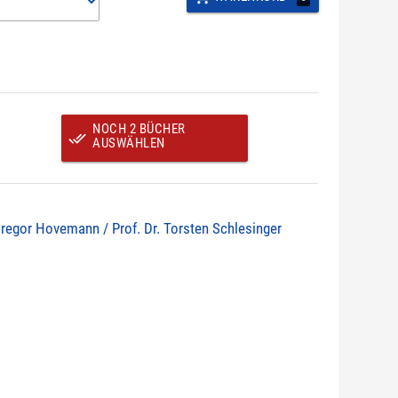
NOCH 2 BÜCHER
done_all
AUSWÄHLEN
Gregor Hovemann / Prof. Dr. Torsten Schlesinger