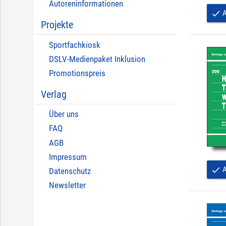
Autoreninformationen
A
done
Projekte
Sportfachkiosk
DSLV-Medienpaket Inklusion
Promotionspreis
Verlag
Über uns
FAQ
AGB
Impressum
A
done
Datenschutz
Newsletter