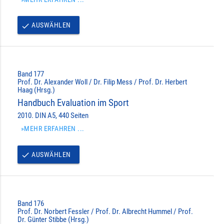
AUSWÄHLEN
done
Band 177
Prof. Dr. Alexander Woll / Dr. Filip Mess / Prof. Dr. Herbert
Haag (Hrsg.)
Handbuch Evaluation im Sport
2010. DIN A5, 440 Seiten
»MEHR ERFAHREN ...
AUSWÄHLEN
done
Band 176
Prof. Dr. Norbert Fessler / Prof. Dr. Albrecht Hummel / Prof.
Dr. Günter Stibbe (Hrsg.)