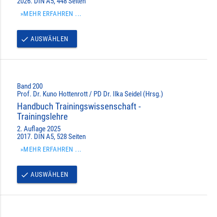
2026. DIN A5, 448 Seiten
»MEHR ERFAHREN ...
AUSWÄHLEN
done
Band 200
Prof. Dr. Kuno Hottenrott / PD Dr. Ilka Seidel (Hrsg.)
Handbuch Trainingswissenschaft -
Trainingslehre
2. Auflage 2025
2017. DIN A5, 528 Seiten
»MEHR ERFAHREN ...
AUSWÄHLEN
done