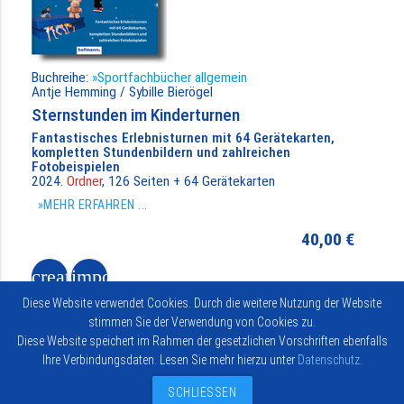
Buchreihe:
»Sportfachbücher allgemein
Antje Hemming / Sybille Bierögel
Sternstunden im Kinderturnen
Fantastisches Erlebnisturnen mit 64 Gerätekarten,
kompletten Stundenbildern und zahlreichen
Fotobeispielen
2024.
Ordner
, 126 Seiten + 64 Gerätekarten
»MEHR ERFAHREN ...
40,00 €
create
import_contacts
Diese Website verwendet Cookies. Durch die weitere Nutzung der Website
add_shopping_cart
IN DEN WARENKORB
stimmen Sie der Verwendung von Cookies zu.
Diese Website speichert im Rahmen der gesetzlichen Vorschriften ebenfalls
Ihre Verbindungsdaten. Lesen Sie mehr hierzu unter
Datenschutz
.
Impressum
Vertrag widerrufen
© 2026
Kontakt
Hofmann-
SCHLIESSEN