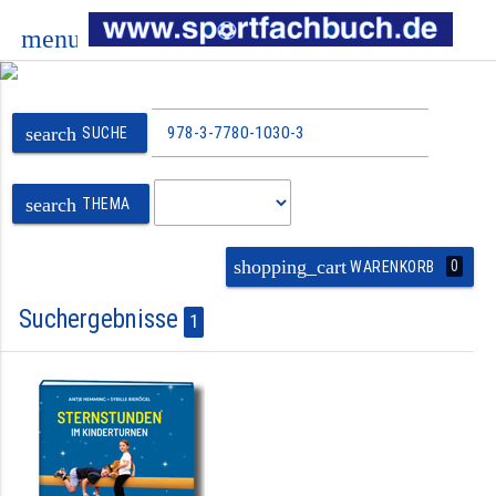
menu
search
SUCHE
search
THEMA
shopping_cart
0
WARENKORB
Suchergebnisse
1