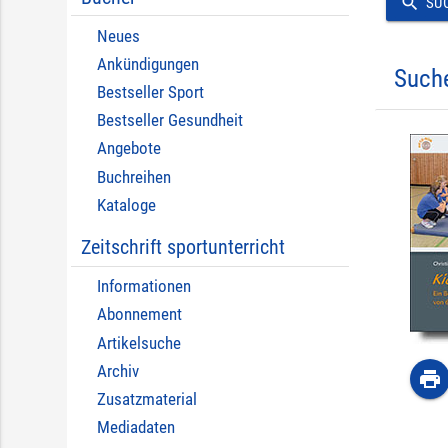
search
SU
Neues
Ankündigungen
Such
Bestseller Sport
Bestseller Gesundheit
Angebote
Buchreihen
Kataloge
Zeitschrift sportunterricht
Informationen
Abonnement
Artikelsuche
Archiv
print
Zusatzmaterial
Mediadaten