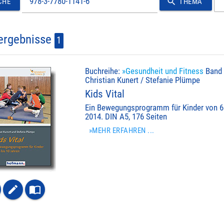
search
CHE
THEMA
ergebnisse
1
Buchreihe:
»Gesundheit und Fitness
Band
Christian Kunert / Stefanie Plümpe
Kids Vital
Ein Bewegungsprogramm für Kinder von 6 
2014. DIN A5, 176 Seiten
»MEHR ERFAHREN ...
create
import_contacts