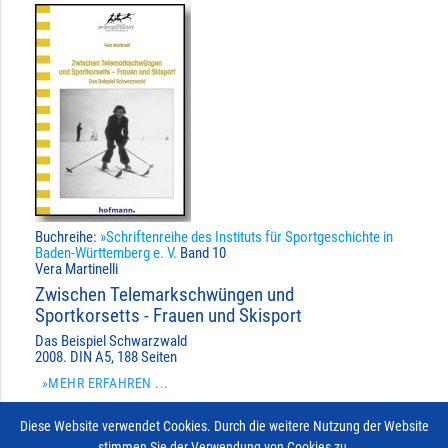
Buchreihe:
»Schriftenreihe des Instituts für Sportgeschichte in
Baden-Württemberg e. V.
Band 10
Vera Martinelli
Zwischen Telemarkschwüngen und
Sportkorsetts - Frauen und Skisport
Das Beispiel Schwarzwald
2008. DIN A5, 188 Seiten
»MEHR ERFAHREN ...
19,90 €
Diese Website verwendet Cookies. Durch die weitere Nutzung der Website
stimmen Sie der Verwendung von Cookies zu.