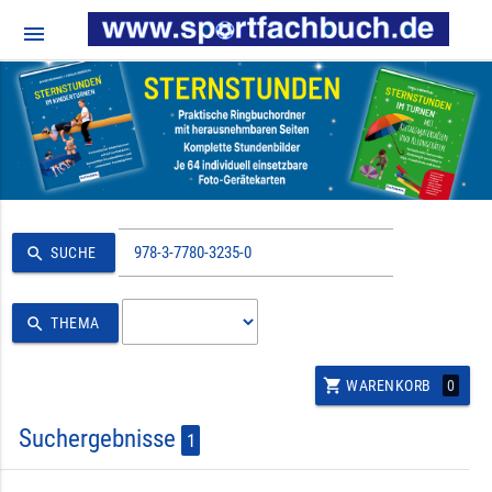
menu
search
SUCHE
search
THEMA
shopping_cart
0
WARENKORB
Suchergebnisse
1