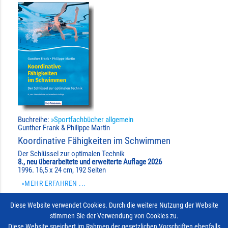
Buchreihe:
»Sportfachbücher allgemein
Gunther Frank & Philippe Martin
Koordinative Fähigkeiten im Schwimmen
Der Schlüssel zur optimalen Technik
8., neu überarbeitete und erweiterte Auflage 2026
1996. 16,5 x 24 cm, 192 Seiten
»MEHR ERFAHREN ...
24,90 €
Diese Website verwendet Cookies. Durch die weitere Nutzung der Website
stimmen Sie der Verwendung von Cookies zu.
create
import_contacts
IN DEN WARENKORB
add_shopping_cart
Diese Website speichert im Rahmen der gesetzlichen Vorschriften ebenfalls