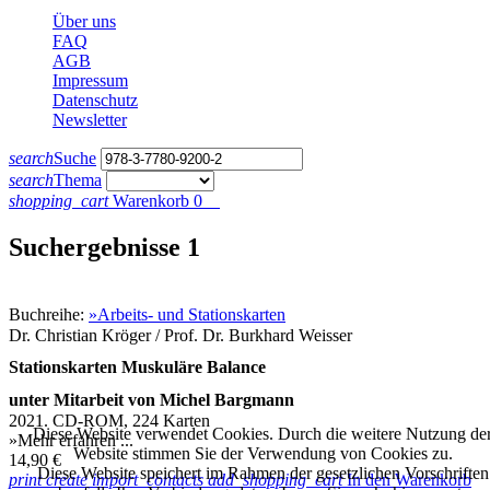
Über uns
FAQ
AGB
Impressum
Datenschutz
Newsletter
search
Suche
search
Thema
shopping_cart
Warenkorb
0
Suchergebnisse
1
Buchreihe:
»Arbeits- und Stationskarten
Dr. Christian Kröger / Prof. Dr. Burkhard Weisser
Stationskarten Muskuläre Balance
unter Mitarbeit von Michel Bargmann
2021. CD-ROM, 224 Karten
Diese Website verwendet Cookies. Durch die weitere Nutzung de
»Mehr erfahren ...
Website stimmen Sie der Verwendung von Cookies zu.
14,90 €
Diese Website speichert im Rahmen der gesetzlichen Vorschriften
print
create
import_contacts
add_shopping_cart
In den Warenkorb