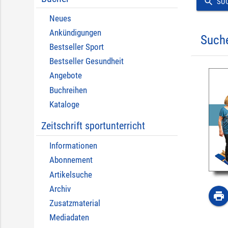
search
SU
Neues
Ankündigungen
Such
Bestseller Sport
Bestseller Gesundheit
Angebote
Buchreihen
Kataloge
Zeitschrift sportunterricht
Informationen
Abonnement
Artikelsuche
Archiv
print
Zusatzmaterial
Mediadaten