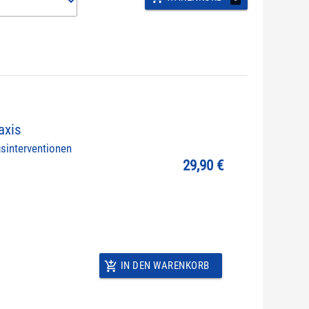
axis
sinterventionen
29,90 €
IN DEN WARENKORB
add_shopping_cart