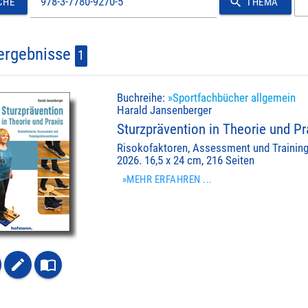
search
CHE
THEMA
ergebnisse
1
Buchreihe:
»Sportfachbücher allgemein
Harald Jansenberger
Sturzprävention in Theorie und Pr
Risokofaktoren, Assessment und Training
2026. 16,5 x 24 cm, 216 Seiten
»MEHR ERFAHREN ...
create
import_contacts