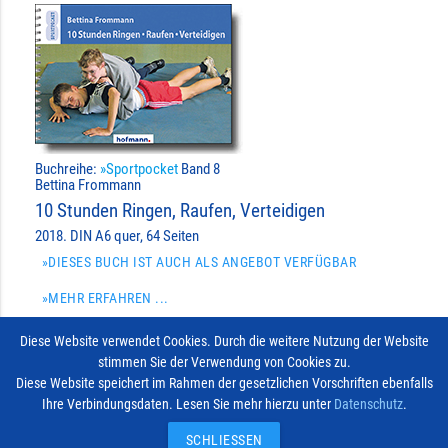
Buchreihe:
»Sportpocket
Band 8
Bettina Frommann
10 Stunden Ringen, Raufen, Verteidigen
2018. DIN A6 quer, 64 Seiten
»DIESES BUCH IST AUCH ALS ANGEBOT VERFÜGBAR
»MEHR ERFAHREN ...
7,90 €
Diese Website verwendet Cookies. Durch die weitere Nutzung der Website
stimmen Sie der Verwendung von Cookies zu.
create
import_contacts
IN DEN WARENKORB
add_shopping_cart
Diese Website speichert im Rahmen der gesetzlichen Vorschriften ebenfalls
Ihre Verbindungsdaten. Lesen Sie mehr hierzu unter
Datenschutz
.
Impressum
Vertrag widerrufen
© 2026
Kontakt
SCHLIESSEN