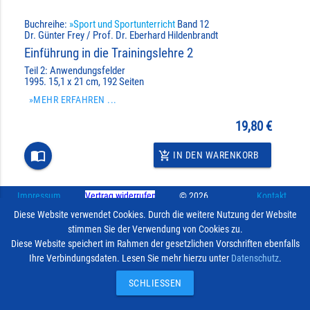
Buchreihe:
»Sport und Sportunterricht
Band 12
Dr. Günter Frey / Prof. Dr. Eberhard Hildenbrandt
Einführung in die Trainingslehre 2
Teil 2: Anwendungsfelder
1995. 15,1 x 21 cm, 192 Seiten
»MEHR ERFAHREN ...
19,80 €
import_contacts
IN DEN WARENKORB
add_shopping_cart
Impressum
Vertrag widerrufen
© 2026
Kontakt
Diese Website verwendet Cookies. Durch die weitere Nutzung der Website
Hofmann-Verlag
stimmen Sie der Verwendung von Cookies zu.
Diese Website speichert im Rahmen der gesetzlichen Vorschriften ebenfalls
Ihre Verbindungsdaten. Lesen Sie mehr hierzu unter
Datenschutz
.
SCHLIESSEN